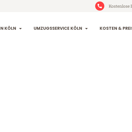
Kostenlose 
N KÖLN
UMZUGSSERVICE KÖLN
KOSTEN & PREI
tanbul
l (ab 199€)