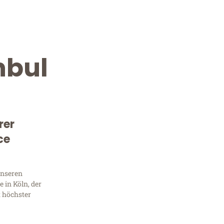
nbul
rer
ce
Kostenlose Beratung!
Sie 
unseren
 in Köln, der
Frag
t höchster