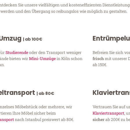
decken Sie unsere vielfältigen und kosteneffizienten Dienstleistun
zu werden und den Übergang so reibungslos wie möglich zu gestalten.
 Umzug
Entrümpel
| ab 100€
für
Studierende
oder den Transport weniger
Befreien Sie sich 
ände bieten wir
Mini-Umzüge
in Köln schon
frisch
mit unserer 
an.
ab 150€.
ltransport
Klaviertra
| ab 80€
inzelnes Möbelstück oder mehrere, wir
Vertrauen Sie auf u
tieren Ihre Möbel sicher beim
Klaviertransport
, 
ansport
nach Istanbul preiswert ab 80€.
sicher
ab 200€ zu be