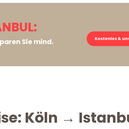
ANBUL:
Kostenlos & un
paren Sie mind.
se: Köln → Istanb