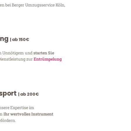
gen bei Berger Umzugsservice Köln,
ung
| ab 150€
von Unnötigem und
starten Sie
Dienstleistung zur
Entrümpelung
nsport
| ab 200€
nsere Expertise im
um
Ihr wertvolles Instrument
fördern.