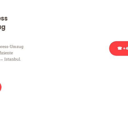
Sie haben Fragen zu Ihrem
Beratung bezüglich Ihres
ess
Rufen Sie uns gerne an, un
ug
Ihnen kostenlos weiterzuh
xpress-Umzug
☎ +4
fiziente
→ Istanbul.
Stattdessen eine u