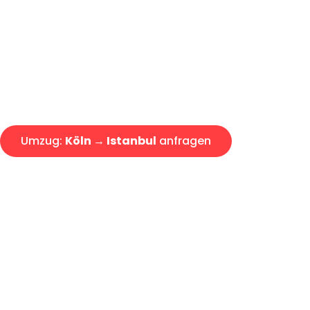
Express-Abwicklung in unter 2
Über 15 Jahre Erfahrung mit 
Angebot erhalten in unter 30 
Umzug:
Köln → Istanbul
anfragen
Alle Umzugsanfragen sind zu 100% kostenlos & unverbind