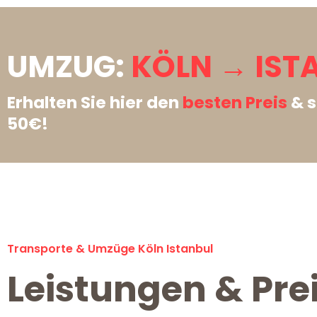
UMZUG:
KÖLN → IST
Erhalten Sie hier den
besten Preis
& s
50€!
Transporte & Umzüge Köln Istanbul
Leistungen & Prei