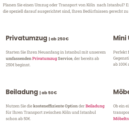
Planen Sie einen Umzug oder Transport von Köln nach Istanbul? Ent
die speziell darauf ausgerichtet sind, Ihren Bedürfnissen gerecht 
Privatumzug
Mini
| ab 250€
Starten Sie Ihren Neuanfang in Istanbul mit unserem
Perfekt 
Gegenst
umfassenden
Privatumzug
Service
, der bereits ab
ab 100€ 
250€ beginnt.
Beiladung
Möbe
| ab 50€
Nutzen Sie die
kosteneffiziente Option
der
Beiladung
Ob ein e
für Ihren Transport zwischen Köln und Istanbul
transpor
schon ab 50€.
Möbeltr