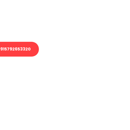
 Transport oder benötigen eine
 Umzug?
ser Team aus Experten freut sich,
elfen!
915792653320
nverbindliche Anfrage senden