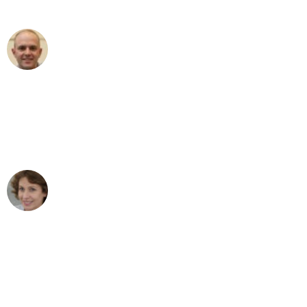
außergewöhnlichen Service!"
Frederik F.
Umzug in Köln
"Besser hätte ich mir den Umzug von
Köln nach Wien nicht vorstellen können
- DANKE!"
Maria W
Umzug von Köln nach Wien
"Mein Klavier kam in unter 24 Stunden
ohne einen Kratzer an - ein
erstklassiger Service!"