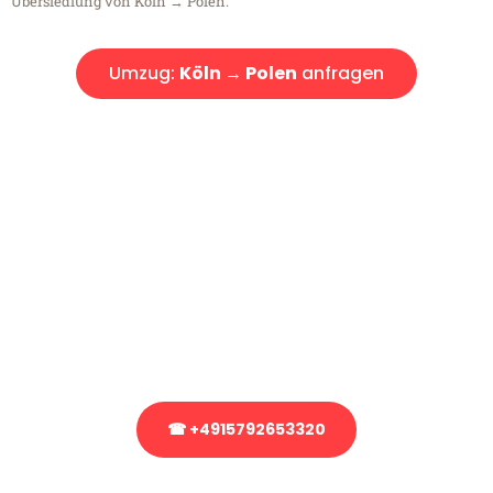
Übersiedlung von Köln → Polen.
Umzug:
Köln → Polen
anfragen
Kostenlose Beratung!
Sie haben Fragen?
Sie haben Fragen zu Ihrem Transport oder benötigen eine Beratung
bezüglich Ihres Umzug?
Rufen Sie uns gerne an, unser Team aus Experten freut sich, Ihnen
kostenlos weiterzuhelfen!
☎ +4915792653320
Stattdessen eine unverbindliche Anfrage senden