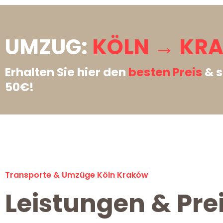
UMZUG:
KÖLN → KR
Erhalten Sie hier den
besten Preis
& s
50€!
Transporte & Umzüge Köln Kraków
Leistungen & Pre