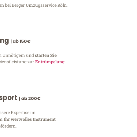
en bei Berger Umzugsservice Köln,
ung
| ab 150€
von Unnötigem und
starten Sie
Dienstleistung zur
Entrümpelung
nsport
| ab 200€
nsere Expertise im
um
Ihr wertvolles Instrument
fördern.