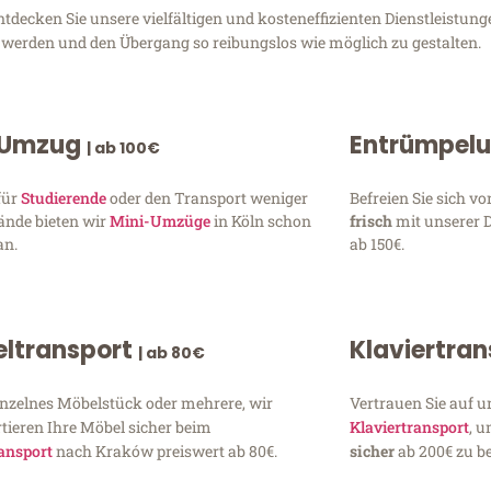
ecken Sie unsere vielfältigen und kosteneffizienten Dienstleistung
zu werden und den Übergang so reibungslos wie möglich zu gestalten.
 Umzug
Entrümpel
| ab 100€
für
Studierende
oder den Transport weniger
Befreien Sie sich 
ände bieten wir
Mini-Umzüge
in Köln schon
frisch
mit unserer 
an.
ab 150€.
ltransport
Klaviertra
| ab 80€
inzelnes Möbelstück oder mehrere, wir
Vertrauen Sie auf u
tieren Ihre Möbel sicher beim
Klaviertransport
, 
ansport
nach Kraków preiswert ab 80€.
sicher
ab 200€ zu be