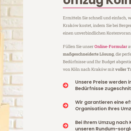
Umzug Köln
Ermitteln Sie schnell und einfach,
Kraków kostet, indem Sie bei Berg
einen unverbindlichen Kostenvoran
Füllen Sie unser
Online-Formular
a
maßgeschneiderte Lösung
, die per
Bedürfnisse und Ihr Budget abgesti
von Köln nach Kraków mit
voller 
Unsere Preise werden in
Bedürfnisse zugeschnit
Wir garantieren eine ef
Organisation Ihres Um
Bei Ihrem Umzug nach 
unseren Rundum-sorgl