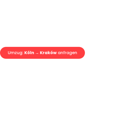
Express-Abwicklung in unter 2
Über 15 Jahre Erfahrung mit 
Angebot erhalten in unter 30 
Umzug:
Köln → Kraków
anfragen
Alle Umzugsanfragen sind zu 100% kostenlos & unverbind