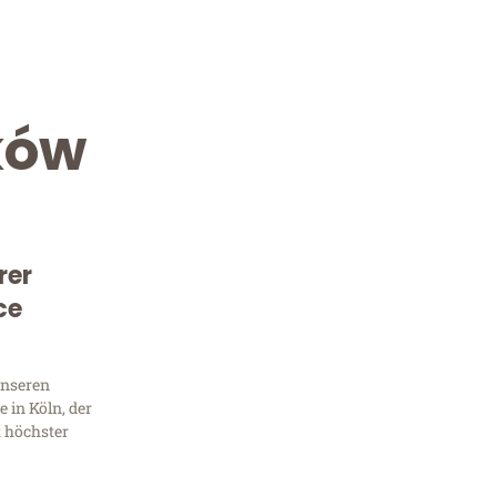
ków
rer
ce
Kostenlose Beratung!
Sie 
unseren
 in Köln, der
Frag
t höchster