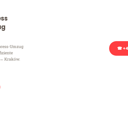
Sie haben Fragen zu Ihrem
Beratung bezüglich Ihres
ess
Rufen Sie uns gerne an, un
ug
Ihnen kostenlos weiterzuh
xpress-Umzug
☎ +4
fiziente
 → Kraków.
Stattdessen eine u