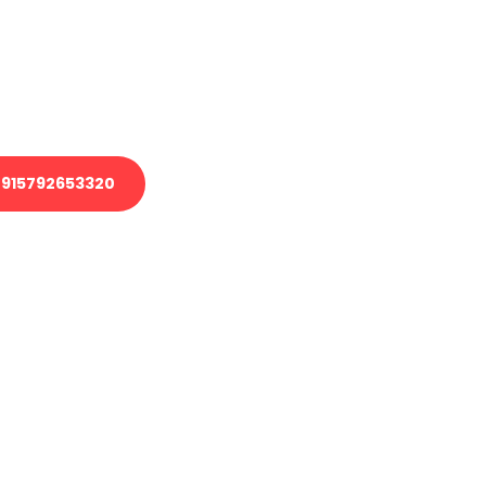
 Transport oder benötigen eine
 Umzug?
ser Team aus Experten freut sich,
elfen!
915792653320
nverbindliche Anfrage senden