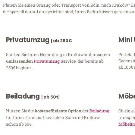
Planen Sie einen Umzug oder Transport von Köln nach Kraków? Entd
die speziell darauf ausgerichtet sind, Ihren Bedürfnissen gerecht 
Privatumzug
Mini
| ab 250€
Starten Sie Ihren Neuanfang in Kraków mit unserem
Perfekt 
Gegenst
umfassenden
Privatumzug
Service
, der bereits ab
ab 100€ 
250€ beginnt.
Beiladung
Möbe
| ab 50€
Nutzen Sie die
kosteneffiziente Option
der
Beiladung
Ob ein e
für Ihren Transport zwischen Köln und Kraków
transpor
schon ab 50€.
Möbeltr