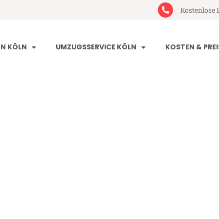
Kostenlose 
N KÖLN
UMZUGSSERVICE KÖLN
KOSTEN & PREI
raków
 (ab 199€)