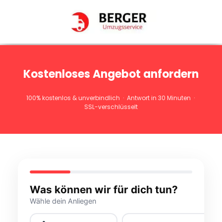
Kostenloses Angebot anfordern
100% kostenlos & unverbindlich · Antwort in 30 Minuten ·
SSL-verschlüsselt