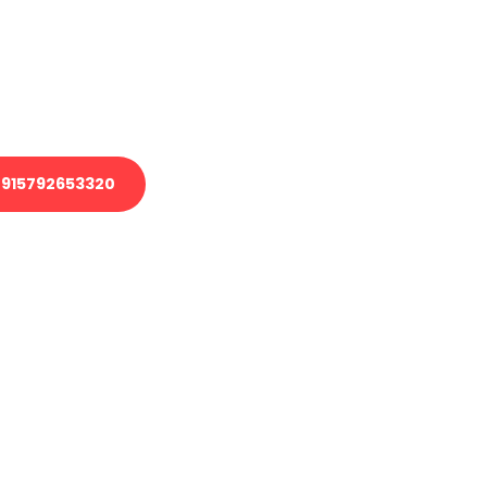
 Transport oder benötigen eine
 Umzug?
ser Team aus Experten freut sich,
elfen!
915792653320
nverbindliche Anfrage senden