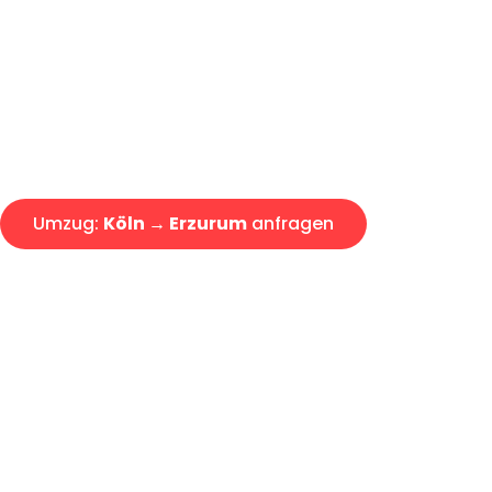
Express-Abwicklung in unter 2
Über 15 Jahre Erfahrung mit 
Angebot erhalten in unter 30 
Umzug:
Köln → Erzurum
anfragen
Alle Umzugsanfragen sind zu 100% kostenlos & unverbind