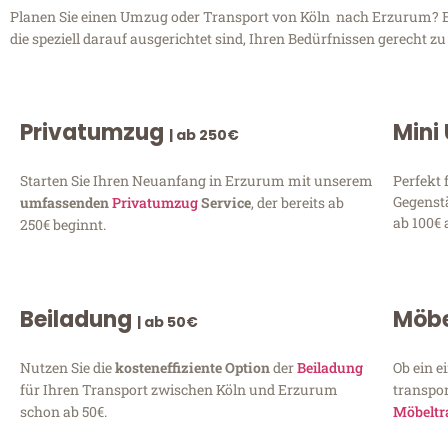
Planen Sie einen Umzug oder Transport von Köln nach Erzurum? Ent
die speziell darauf ausgerichtet sind, Ihren Bedürfnissen gerecht 
Privatumzug
Mini
| ab 250€
Starten Sie Ihren Neuanfang in Erzurum mit unserem
Perfekt 
Gegenst
umfassenden
Privatumzug
Service
, der bereits ab
ab 100€ 
250€ beginnt.
Beiladung
Möbe
| ab 50€
Nutzen Sie die
kosteneffiziente Option
der
Beiladung
Ob ein e
für Ihren Transport zwischen Köln und Erzurum
transpor
schon ab 50€.
Möbeltr