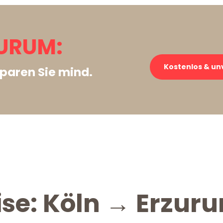
URUM:
Kostenlos & un
paren Sie mind.
ise: Köln → Erzur