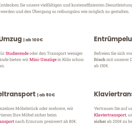
decken Sie unsere vielfältigen und kosteneffizienten Dienstleistun
zu werden und den Übergang so reibungslos wie möglich zu gestalten.
 Umzug
Entrümpel
| ab 100€
für
Studierende
oder den Transport weniger
Befreien Sie sich 
ände bieten wir
Mini-Umzüge
in Köln schon
frisch
mit unserer 
an.
ab 150€.
ltransport
Klaviertra
| ab 80€
inzelnes Möbelstück oder mehrere, wir
Vertrauen Sie auf u
tieren Ihre Möbel sicher beim
Klaviertransport
, 
ansport
nach Erzurum preiswert ab 80€.
sicher
ab 200€ zu be