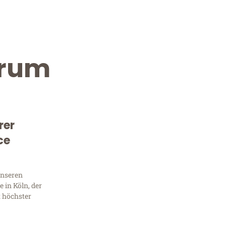
urum
rer
ce
Kostenlose Beratung!
Sie 
unseren
 in Köln, der
Frag
t höchster