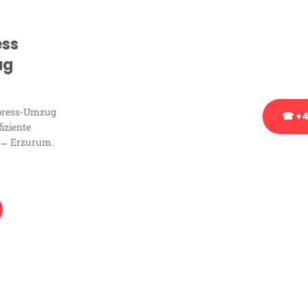
Sie haben Fragen zu Ihrem
Beratung bezüglich Ihres
ess
Rufen Sie uns gerne an, un
ug
Ihnen kostenlos weiterzuh
xpress-Umzug
☎ +4
fiziente
 → Erzurum.
Stattdessen eine u