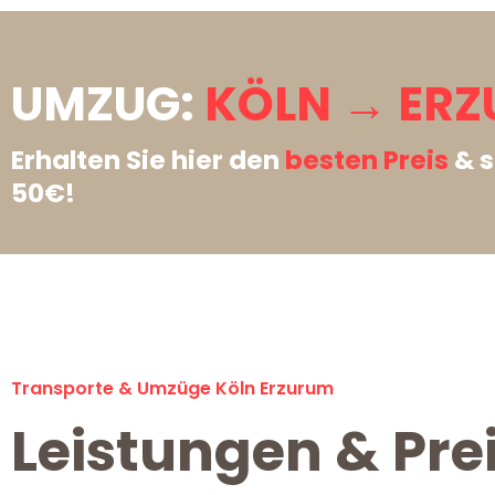
UMZUG:
KÖLN → ERZ
Erhalten Sie hier den
besten Preis
& s
50€!
Transporte & Umzüge Köln Erzurum
Leistungen & Pre