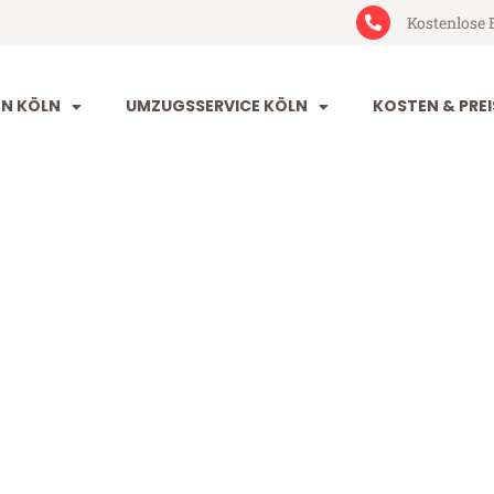
Kostenlose 
N KÖLN
UMZUGSSERVICE KÖLN
KOSTEN & PREI
rzurum
 (ab 199€)