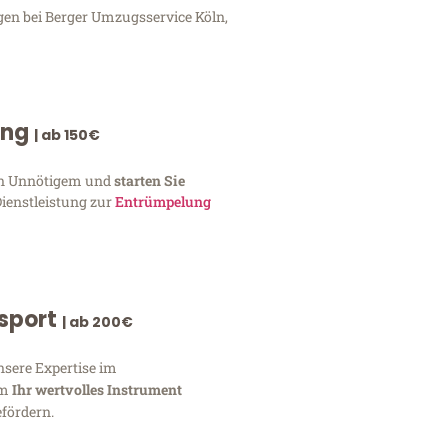
gen bei Berger Umzugsservice Köln,
ung
| ab 150€
von Unnötigem und
starten Sie
Dienstleistung zur
Entrümpelung
nsport
| ab 200€
nsere Expertise im
um
Ihr wertvolles Instrument
fördern.