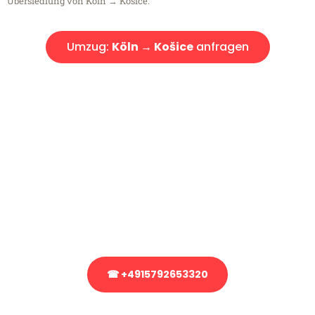
Übersiedlung von Köln → Košice.
Umzug:
Köln → Košice
anfragen
Kostenlose Beratung!
Sie haben Fragen?
Sie haben Fragen zu Ihrem Transport oder benötigen eine Beratung
bezüglich Ihres Umzug?
Rufen Sie uns gerne an, unser Team aus Experten freut sich, Ihnen
kostenlos weiterzuhelfen!
☎ +4915792653320
Stattdessen eine unverbindliche Anfrage senden