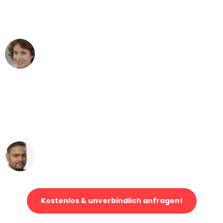
Köln nach Wien nicht vorstellen können
- DANKE!"
Maria W
Umzug von Köln nach Wien
"Mein Klavier kam in unter 24 Stunden
ohne einen Kratzer an - ein
erstklassiger Service!"
Ümit Y.
Klaviertransport in Köln
Kostenlos & unverbindlich anfragen!