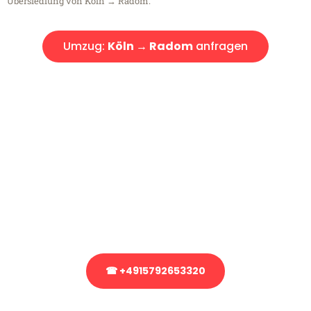
Übersiedlung von Köln → Radom.
Umzug:
Köln → Radom
anfragen
Kostenlose Beratung!
Sie haben Fragen?
Sie haben Fragen zu Ihrem Transport oder benötigen eine Beratung
bezüglich Ihres Umzug?
Rufen Sie uns gerne an, unser Team aus Experten freut sich, Ihnen
kostenlos weiterzuhelfen!
☎ +4915792653320
Stattdessen eine unverbindliche Anfrage senden