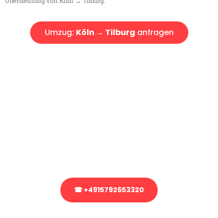
Übersiedlung von Köln → Tilburg.
Umzug:
Köln → Tilburg
anfragen
Kostenlose Beratung!
Sie haben Fragen?
Sie haben Fragen zu Ihrem Transport oder benötigen eine Beratung
bezüglich Ihres Umzug?
Rufen Sie uns gerne an, unser Team aus Experten freut sich, Ihnen
kostenlos weiterzuhelfen!
☎ +4915792653320
Stattdessen eine unverbindliche Anfrage senden