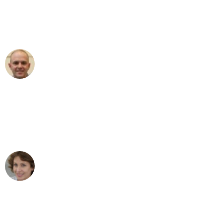
an das gesamte Team von Berger
Umzugsservice für ihren
außergewöhnlichen Service!"
Frederik F.
Umzug in Köln
"Besser hätte ich mir den Umzug von
Köln nach Wien nicht vorstellen können
- DANKE!"
Maria W
Umzug von Köln nach Wien
"Mein Klavier kam in unter 24 Stunden
ohne einen Kratzer an - ein