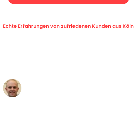
Echte Erfahrungen von zufriedenen Kunden aus Köln
"Erste Klasse! Ein großes Dankeschön
an das gesamte Team von Berger
Umzugsservice für ihren
außergewöhnlichen Service!"
Frederik F.
Umzug in Köln
"Besser hätte ich mir den Umzug von
Köln nach Wien nicht vorstellen können
- DANKE!"