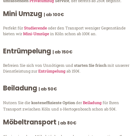
umfassenden
Privatumzug
Service
, der bereits ab 250€ beginnt.
Mini Umzug
| ab 100€
Perfekt für
Studierende
oder den Transport weniger Gegenstände
bieten wir
Mini-Umzüge
in Köln schon ab 100€ an.
Entrümpelung
| ab 150€
Befreien Sie sich von Unnötigem und
starten Sie frisch
mit unserer
Dienstleistung zur
Entrümpelung
ab 150€.
Beiladung
| ab 50€
Nutzen Sie die
kosteneffiziente Option
der
Beiladung
für Ihren
Transport zwischen Köln und s-Hertogenbosch schon ab 50€.
Möbeltransport
| ab 80€