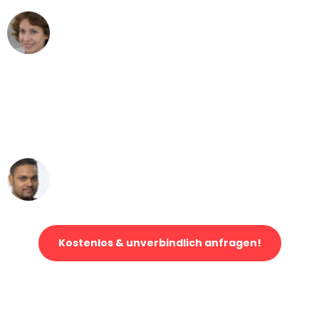
Maria W
Umzug von Köln nach Wien
"Mein Klavier kam in unter 24 Stunden
ohne einen Kratzer an - ein
erstklassiger Service!"
Ümit Y.
Klaviertransport in Köln
Kostenlos & unverbindlich anfragen!
Jetzt anfragen und der nächste glückliche Kunde werden. Alle
Umzugsanfragen sind zu
100% kostenlos & unverbindlich!