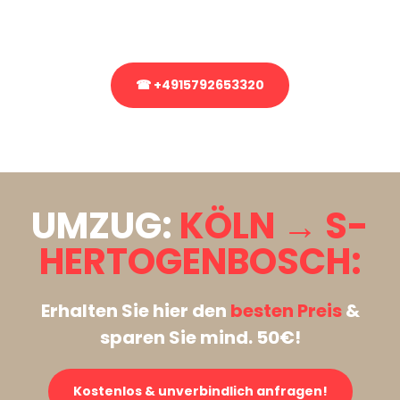
Rufen Sie uns gerne an, unser Team aus Experten freut sich, Ihnen
kostenlos weiterzuhelfen!
☎ +4915792653320
Stattdessen eine unverbindliche Anfrage senden
UMZUG:
KÖLN → S-
HERTOGENBOSCH:
Erhalten Sie hier den
besten Preis
&
sparen Sie mind. 50€!
Kostenlos & unverbindlich anfragen!