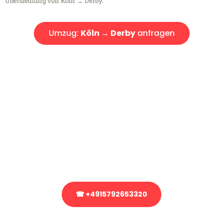
Übersiedlung von Köln → Derby.
Umzug:
Köln → Derby
anfragen
Kostenlose Beratung!
Sie haben Fragen?
Sie haben Fragen zu Ihrem Transport oder benötigen eine Beratung
bezüglich Ihres Umzug?
Rufen Sie uns gerne an, unser Team aus Experten freut sich, Ihnen
kostenlos weiterzuhelfen!
☎ +4915792653320
Stattdessen eine unverbindliche Anfrage senden