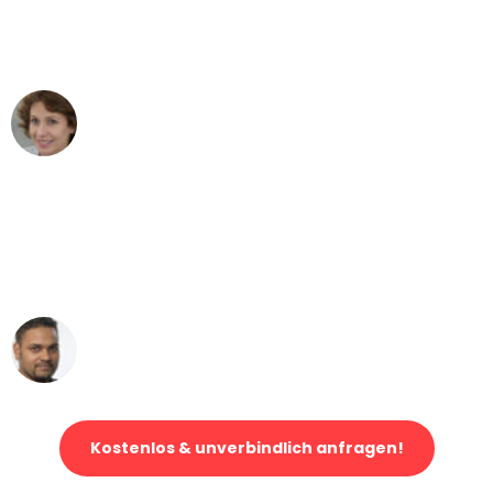
Köln nach Wien nicht vorstellen können
- DANKE!"
Maria W
Umzug von Köln nach Wien
"Mein Klavier kam in unter 24 Stunden
ohne einen Kratzer an - ein
erstklassiger Service!"
Ümit Y.
Klaviertransport in Köln
Kostenlos & unverbindlich anfragen!