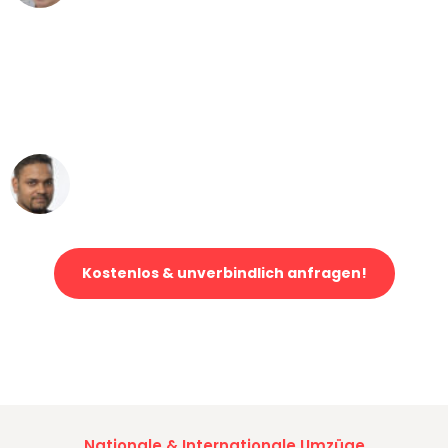
"Mein Klavier kam in unter 24 Stunden
ohne einen Kratzer an - ein
erstklassiger Service!"
Ümit Y.
Klaviertransport in Köln
Kostenlos & unverbindlich anfragen!
Jetzt anfragen und der nächste glückliche Kunde werden. Alle
Umzugsanfragen sind zu
100% kostenlos & unverbindlich!
Nationale & Internationale Umzüge