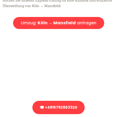
Nutzen Sie unseren Express-Umzug für eine schnelle und effiziente
Übersiedlung von Köln → Mansfield.
Umzug:
Köln → Mansfield
anfragen
Kostenlose Beratung!
Sie haben Fragen?
Sie haben Fragen zu Ihrem Transport oder benötigen eine Beratung
bezüglich Ihres Umzug?
Rufen Sie uns gerne an, unser Team aus Experten freut sich, Ihnen
kostenlos weiterzuhelfen!
☎ +4915792653320