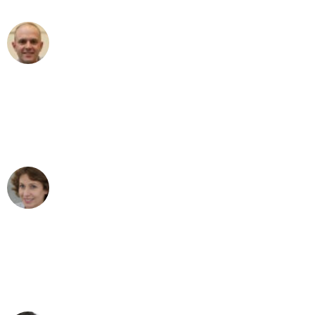
Frederik F.
Umzug in Köln
"Besser hätte ich mir den Umzug von
Köln nach Wien nicht vorstellen können
- DANKE!"
Maria W
Umzug von Köln nach Wien
"Mein Klavier kam in unter 24 Stunden
ohne einen Kratzer an - ein
erstklassiger Service!"