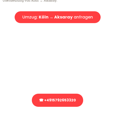
Übersiedlung von Köln → Aksaray.
Umzug:
Köln → Aksaray
anfragen
Kostenlose Beratung!
Sie haben Fragen?
Sie haben Fragen zu Ihrem Transport oder benötigen eine Beratung
bezüglich Ihres Umzug?
Rufen Sie uns gerne an, unser Team aus Experten freut sich, Ihnen
kostenlos weiterzuhelfen!
☎ +4915792653320
Stattdessen eine unverbindliche Anfrage senden