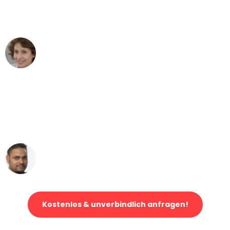
Köln nach Wien nicht vorstellen können
- DANKE!"
Maria W
Umzug von Köln nach Wien
"Mein Klavier kam in unter 24 Stunden
ohne einen Kratzer an - ein
erstklassiger Service!"
Ümit Y.
Klaviertransport in Köln
Kostenlos & unverbindlich anfragen!