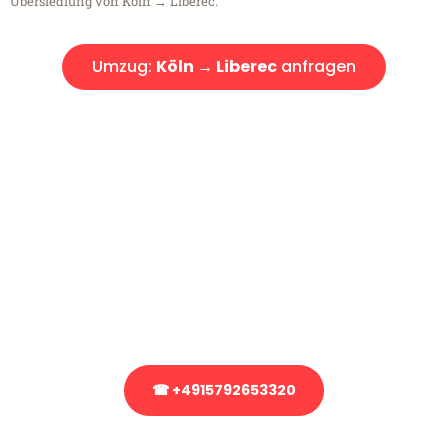
Übersiedlung von Köln → Liberec.
Umzug:
Köln → Liberec
anfragen
Kostenlose Beratung!
Sie haben Fragen?
Sie haben Fragen zu Ihrem Transport oder benötigen eine Beratung
bezüglich Ihres Umzug?
Rufen Sie uns gerne an, unser Team aus Experten freut sich, Ihnen
kostenlos weiterzuhelfen!
☎ +4915792653320
Stattdessen eine unverbindliche Anfrage senden