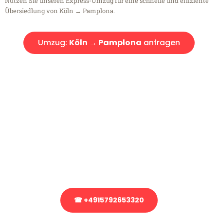
Nutzen Sie unseren Express-Umzug für eine schnelle und effiziente
Übersiedlung von Köln → Pamplona.
Umzug:
Köln → Pamplona
anfragen
Kostenlose Beratung!
Sie haben Fragen?
Sie haben Fragen zu Ihrem Transport oder benötigen eine Beratung
bezüglich Ihres Umzug?
Rufen Sie uns gerne an, unser Team aus Experten freut sich, Ihnen
kostenlos weiterzuhelfen!
☎ +4915792653320