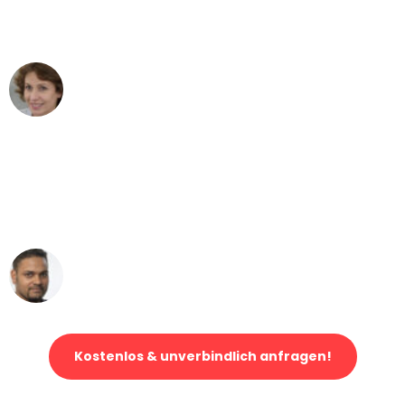
Köln nach Wien nicht vorstellen können
- DANKE!"
Maria W
Umzug von Köln nach Wien
"Mein Klavier kam in unter 24 Stunden
ohne einen Kratzer an - ein
erstklassiger Service!"
Ümit Y.
Klaviertransport in Köln
Kostenlos & unverbindlich anfragen!