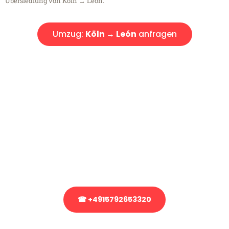
Übersiedlung von Köln → León.
Umzug:
Köln → León
anfragen
Kostenlose Beratung!
Sie haben Fragen?
Sie haben Fragen zu Ihrem Transport oder benötigen eine Beratung
bezüglich Ihres Umzug?
Rufen Sie uns gerne an, unser Team aus Experten freut sich, Ihnen
kostenlos weiterzuhelfen!
☎ +4915792653320
Stattdessen eine unverbindliche Anfrage senden