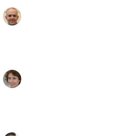
Frederik F.
Umzug in Köln
"Besser hätte ich mir den Umzug von
Köln nach Wien nicht vorstellen können
- DANKE!"
Maria W
Umzug von Köln nach Wien
"Mein Klavier kam in unter 24 Stunden
ohne einen Kratzer an - ein
erstklassiger Service!"