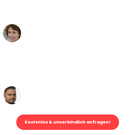
Köln nach Wien nicht vorstellen können
- DANKE!"
Maria W
Umzug von Köln nach Wien
"Mein Klavier kam in unter 24 Stunden
ohne einen Kratzer an - ein
erstklassiger Service!"
Ümit Y.
Klaviertransport in Köln
Kostenlos & unverbindlich anfragen!