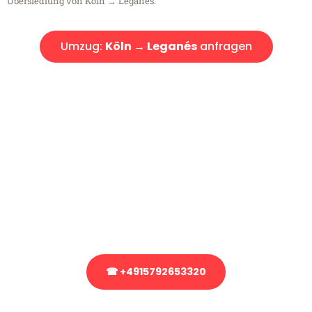
Übersiedlung von Köln → Leganés.
Umzug:
Köln → Leganés
anfragen
Kostenlose Beratung!
Sie haben Fragen?
Sie haben Fragen zu Ihrem Transport oder benötigen eine Beratung
bezüglich Ihres Umzug?
Rufen Sie uns gerne an, unser Team aus Experten freut sich, Ihnen
kostenlos weiterzuhelfen!
☎ +4915792653320
Stattdessen eine unverbindliche Anfrage senden