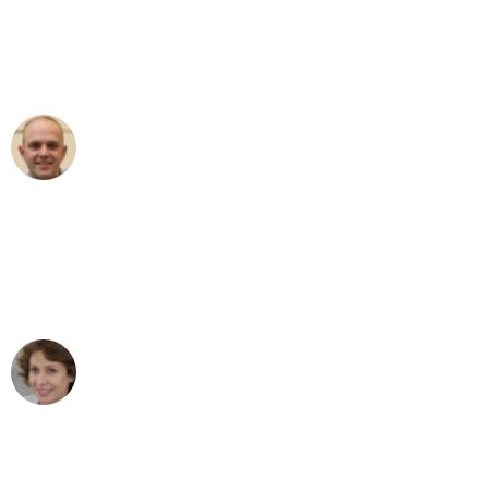
an das gesamte Team von Berger
Umzugsservice für ihren
außergewöhnlichen Service!"
Frederik F.
Umzug in Köln
"Besser hätte ich mir den Umzug von
Köln nach Wien nicht vorstellen können
- DANKE!"
Maria W
Umzug von Köln nach Wien
"Mein Klavier kam in unter 24 Stunden