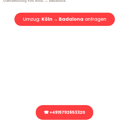
Übersiedlung von Köln → Badalona.
Umzug:
Köln → Badalona
anfragen
Kostenlose Beratung!
Sie haben Fragen?
Sie haben Fragen zu Ihrem Transport oder benötigen eine Beratung
bezüglich Ihres Umzug?
Rufen Sie uns gerne an, unser Team aus Experten freut sich, Ihnen
kostenlos weiterzuhelfen!
☎ +4915792653320
Stattdessen eine unverbindliche Anfrage senden