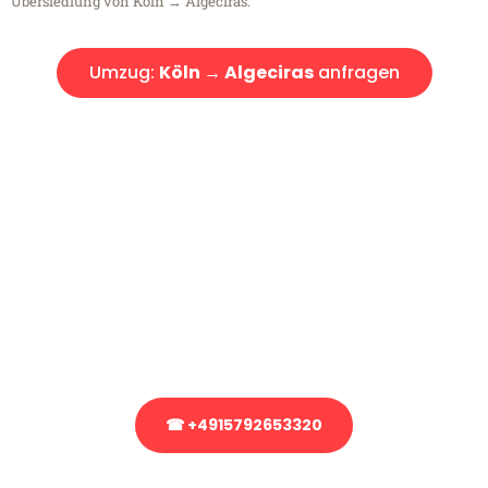
Übersiedlung von Köln → Algeciras.
Umzug:
Köln → Algeciras
anfragen
Kostenlose Beratung!
Sie haben Fragen?
Sie haben Fragen zu Ihrem Transport oder benötigen eine Beratung
bezüglich Ihres Umzug?
Rufen Sie uns gerne an, unser Team aus Experten freut sich, Ihnen
kostenlos weiterzuhelfen!
☎ +4915792653320
Stattdessen eine unverbindliche Anfrage senden