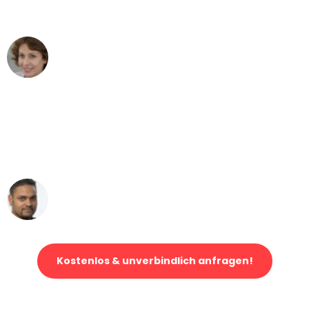
- DANKE!"
Maria W
Umzug von Köln nach Wien
"Mein Klavier kam in unter 24 Stunden
ohne einen Kratzer an - ein
erstklassiger Service!"
Ümit Y.
Klaviertransport in Köln
Kostenlos & unverbindlich anfragen!
Jetzt anfragen und der nächste glückliche Kunde werden. Alle