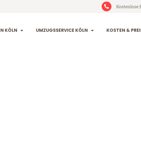
Kostenlose 
N KÖLN
UMZUGSSERVICE KÖLN
KOSTEN & PREI
uj
 199€)