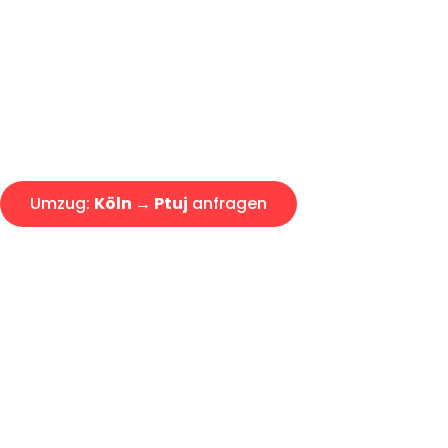
Express-Abwicklung in unter 2
Über 15 Jahre Erfahrung mit 
Angebot erhalten in unter 30 
Umzug:
Köln → Ptuj
anfragen
Alle Umzugsanfragen sind zu 100% kostenlos & unverbind