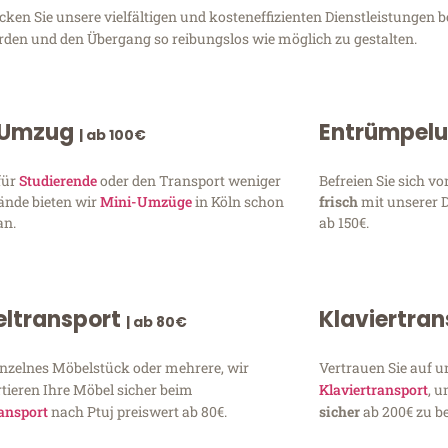
en Sie unsere vielfältigen und kosteneffizienten Dienstleistungen b
erden und den Übergang so reibungslos wie möglich zu gestalten.
 Umzug
Entrümpel
| ab 100€
für
Studierende
oder den Transport weniger
Befreien Sie sich 
ände bieten wir
Mini-Umzüge
in Köln schon
frisch
mit unserer 
an.
ab 150€.
ltransport
Klaviertra
| ab 80€
inzelnes Möbelstück oder mehrere, wir
Vertrauen Sie auf u
tieren Ihre Möbel sicher beim
Klaviertransport
, 
ansport
nach Ptuj preiswert ab 80€.
sicher
ab 200€ zu be