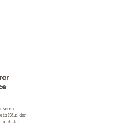
rer
ce
Kostenlose Beratung!
Sie 
unseren
 in Köln, der
Frag
t höchster