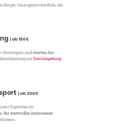
ei Berger Umzugsservice Köln, die
ung
| ab 150€
von Unnötigem und
starten Sie
Dienstleistung zur
Entrümpelung
nsport
| ab 200€
nsere Expertise im
um
Ihr wertvolles Instrument
fördern.