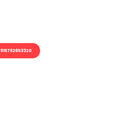
 Transport oder benötigen eine
 Umzug?
ser Team aus Experten freut sich,
elfen!
915792653320
nverbindliche Anfrage senden