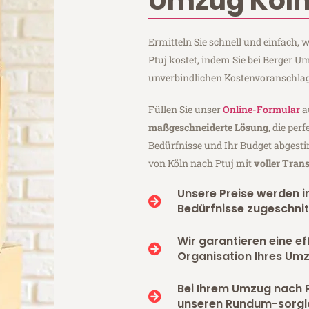
Umzug Köln
Ermitteln Sie schnell und einfach,
Ptuj kostet, indem Sie bei Berger U
unverbindlichen Kostenvoranschlag
Füllen Sie unser
Online-Formular
a
maßgeschneiderte Lösung
, die per
Bedürfnisse und Ihr Budget abgesti
von Köln nach Ptuj mit
voller Tran
Unsere Preise werden in
Bedürfnisse zugeschnit
Wir garantieren eine ef
Organisation Ihres Umz
Bei Ihrem Umzug nach P
unseren Rundum-sorgl