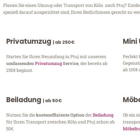
Planen Sie einen Umzug oder Transport von Köln nach Ptuj? Entdeck
speziell darauf ausgerichtet sind, Ihren Bedürfnissen gerecht zu w
Privatumzug
Mini
| ab 250€
Starten Sie Ihren Neuanfang in Ptuj mit unserem
Perfekt 
Gegenst
umfassenden
Privatumzug
Service
, der bereits ab
ab 100€ 
250€ beginnt.
Beiladung
Möbe
| ab 50€
Nutzen Sie die
kosteneffiziente Option
der
Beiladung
Ob ein e
für Ihren Transport zwischen Köln und Ptuj schon ab
transpor
50€.
Möbeltr