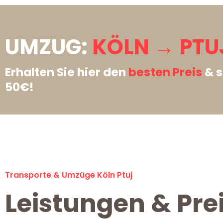
UMZUG:
KÖLN → PTU
Erhalten Sie hier den
besten Preis
& s
50€!
Transporte & Umzüge Köln Ptuj
Leistungen & Prei