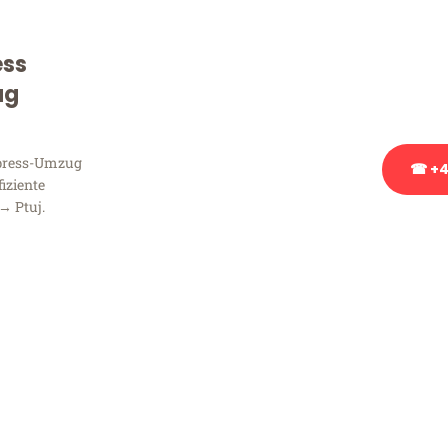
Sie haben Fragen zu Ihrem
Beratung bezüglich Ihres
ess
Rufen Sie uns gerne an, un
ug
Ihnen kostenlos weiterzuh
xpress-Umzug
☎ +4
fiziente
→ Ptuj.
Stattdessen eine u