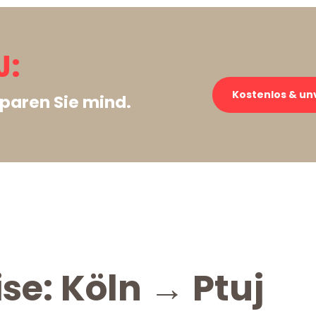
J:
Kostenlos & un
paren Sie mind.
se: Köln → Ptuj