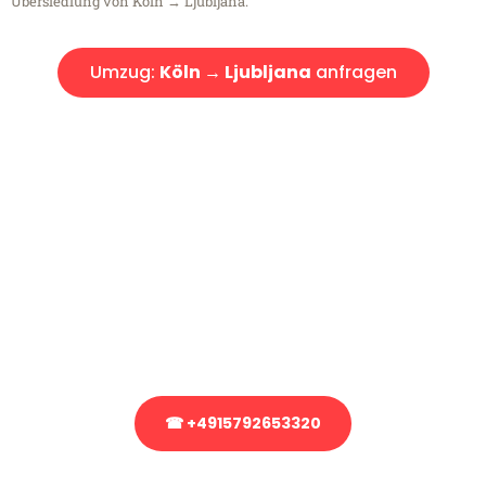
Übersiedlung von Köln → Ljubljana.
Umzug:
Köln → Ljubljana
anfragen
Kostenlose Beratung!
Sie haben Fragen?
Sie haben Fragen zu Ihrem Transport oder benötigen eine Beratung
bezüglich Ihres Umzug?
Rufen Sie uns gerne an, unser Team aus Experten freut sich, Ihnen
kostenlos weiterzuhelfen!
☎ +4915792653320
Stattdessen eine unverbindliche Anfrage senden