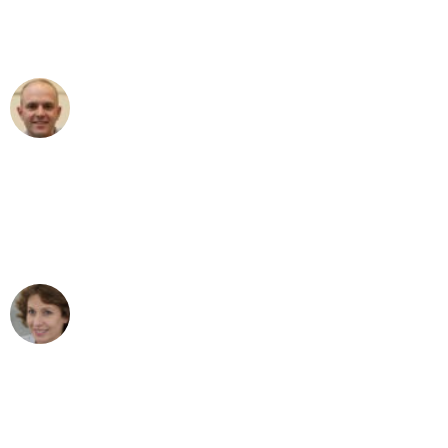
Umzugsservice für ihren
außergewöhnlichen Service!"
Frederik F.
Umzug in Köln
"Besser hätte ich mir den Umzug von
Köln nach Wien nicht vorstellen können
- DANKE!"
Maria W
Umzug von Köln nach Wien
"Mein Klavier kam in unter 24 Stunden
ohne einen Kratzer an - ein