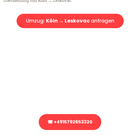
Übersiedlung von Köln → Leskovac.
Umzug:
Köln → Leskovac
anfragen
Kostenlose Beratung!
Sie haben Fragen?
Sie haben Fragen zu Ihrem Transport oder benötigen eine Beratung
bezüglich Ihres Umzug?
Rufen Sie uns gerne an, unser Team aus Experten freut sich, Ihnen
kostenlos weiterzuhelfen!
☎ +4915792653320
Stattdessen eine unverbindliche Anfrage senden