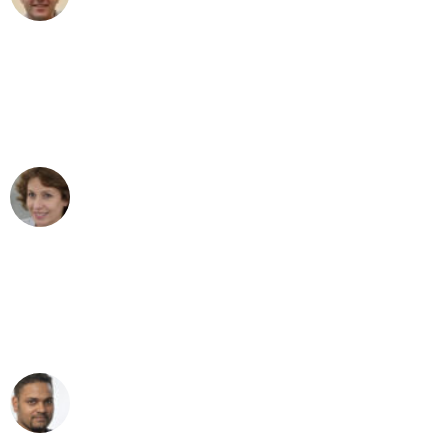
"Besser hätte ich mir den Umzug von
Köln nach Wien nicht vorstellen können
- DANKE!"
Maria W
Umzug von Köln nach Wien
"Mein Klavier kam in unter 24 Stunden
ohne einen Kratzer an - ein
erstklassiger Service!"
Ümit Y.
Klaviertransport in Köln