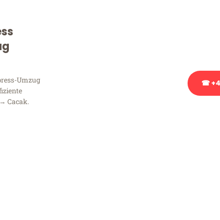
Sie haben Fragen zu Ihrem
Beratung bezüglich Ihres
ess
Rufen Sie uns gerne an, un
ug
Ihnen kostenlos weiterzuh
xpress-Umzug
☎ +4
fiziente
 → Cacak.
Stattdessen eine u