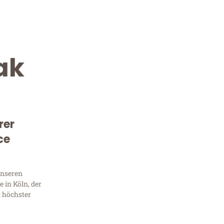
ak
rer
ce
Kostenlose Beratung!
Sie 
unseren
 in Köln, der
Frag
t höchster