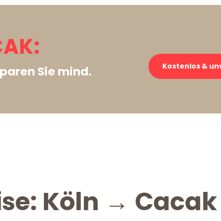
CAK:
Kostenlos & un
paren Sie mind.
ise: Köln → Cacak