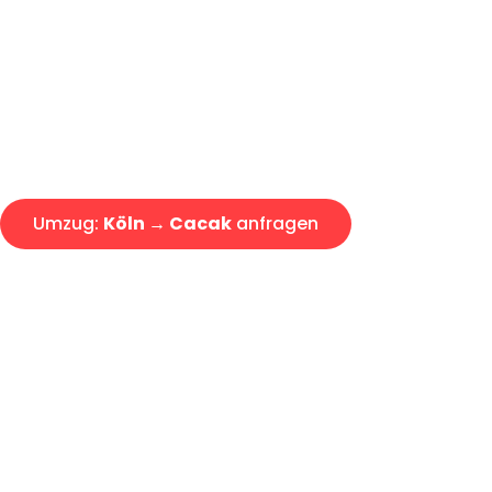
Express-Abwicklung in unter 2
Über 15 Jahre Erfahrung mit 
Angebot erhalten in unter 30 
Umzug:
Köln → Cacak
anfragen
Alle Umzugsanfragen sind zu 100% kostenlos & unverbind