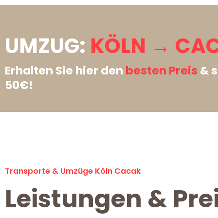
UMZUG:
KÖLN → CA
Erhalten Sie hier den
besten Preis
& s
50€!
Transporte & Umzüge Köln Cacak
Leistungen & Pre