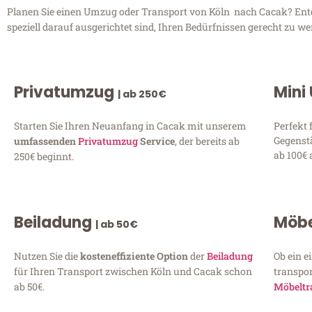
Planen Sie einen Umzug oder Transport von Köln nach Cacak? Entdec
speziell darauf ausgerichtet sind, Ihren Bedürfnissen gerecht zu w
Privatumzug
Mini
| ab 250€
Starten Sie Ihren Neuanfang in Cacak mit unserem
Perfekt 
Gegenst
umfassenden
Privatumzug
Service
, der bereits ab
ab 100€ 
250€ beginnt.
Beiladung
Möbe
| ab 50€
Nutzen Sie die
kosteneffiziente Option
der
Beiladung
Ob ein e
für Ihren Transport zwischen Köln und Cacak schon
transpor
ab 50€.
Möbeltr