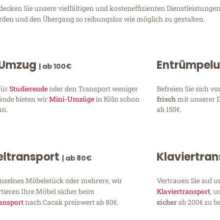
ken Sie unsere vielfältigen und kosteneffizienten Dienstleistungen
erden und den Übergang so reibungslos wie möglich zu gestalten.
 Umzug
Entrümpel
| ab 100€
für
Studierende
oder den Transport weniger
Befreien Sie sich 
ände bieten wir
Mini-Umzüge
in Köln schon
frisch
mit unserer 
an.
ab 150€.
ltransport
Klaviertra
| ab 80€
inzelnes Möbelstück oder mehrere, wir
Vertrauen Sie auf u
tieren Ihre Möbel sicher beim
Klaviertransport
, 
ansport
nach Cacak preiswert ab 80€.
sicher
ab 200€ zu be