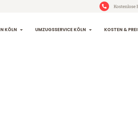
Kostenlose 
N KÖLN
UMZUGSSERVICE KÖLN
KOSTEN & PREI
acak
(ab 199€)