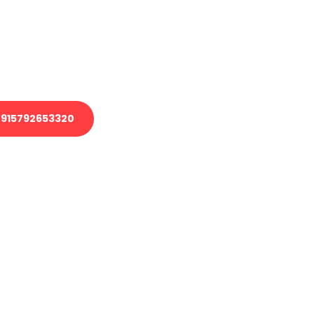
 Transport oder benötigen eine
 Umzug?
ser Team aus Experten freut sich,
elfen!
915792653320
nverbindliche Anfrage senden