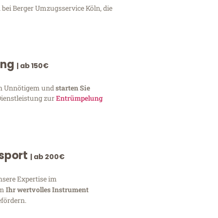
 bei Berger Umzugsservice Köln, die
ung
| ab 150€
von Unnötigem und
starten Sie
Dienstleistung zur
Entrümpelung
nsport
| ab 200€
nsere Expertise im
um
Ihr wertvolles Instrument
fördern.