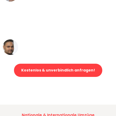
"Mein Klavier kam in unter 24 Stunden
ohne einen Kratzer an - ein
erstklassiger Service!"
Ümit Y.
Klaviertransport in Köln
Kostenlos & unverbindlich anfragen!
Jetzt anfragen und der nächste glückliche Kunde werden. Alle
Umzugsanfragen sind zu
100% kostenlos & unverbindlich!
Nationale & Internationale Umzüge