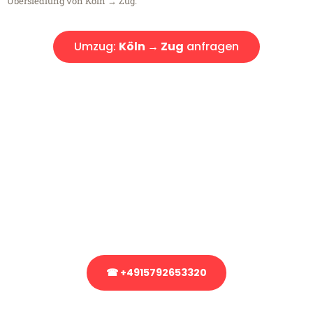
Übersiedlung von Köln → Zug.
Umzug:
Köln → Zug
anfragen
Kostenlose Beratung!
Sie haben Fragen?
Sie haben Fragen zu Ihrem Transport oder benötigen eine Beratung
bezüglich Ihres Umzug?
Rufen Sie uns gerne an, unser Team aus Experten freut sich, Ihnen
kostenlos weiterzuhelfen!
☎ +4915792653320
Stattdessen eine unverbindliche Anfrage senden