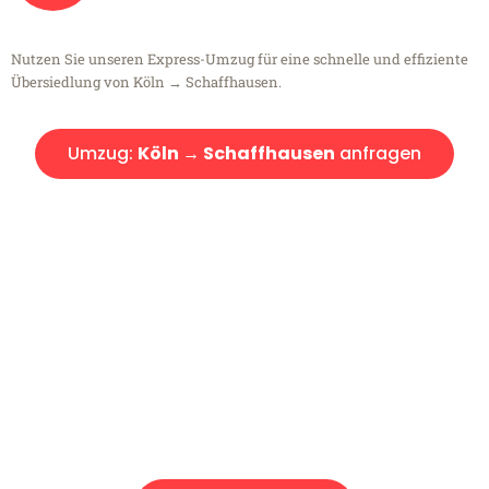
Nutzen Sie unseren Express-Umzug für eine schnelle und effiziente
Übersiedlung von Köln → Schaffhausen.
Umzug:
Köln → Schaffhausen
anfragen
Kostenlose Beratung!
Sie haben Fragen?
Sie haben Fragen zu Ihrem Transport oder benötigen eine Beratung
bezüglich Ihres Umzug?
Rufen Sie uns gerne an, unser Team aus Experten freut sich, Ihnen
kostenlos weiterzuhelfen!