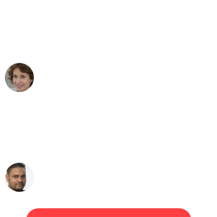
"Besser hätte ich mir den Umzug von
Köln nach Wien nicht vorstellen können
- DANKE!"
Maria W
Umzug von Köln nach Wien
"Mein Klavier kam in unter 24 Stunden
ohne einen Kratzer an - ein
erstklassiger Service!"
Ümit Y.
Klaviertransport in Köln