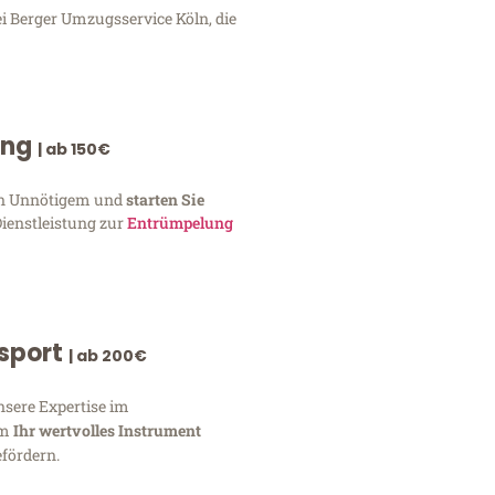
ei Berger Umzugsservice Köln, die
ung
| ab 150€
von Unnötigem und
starten Sie
Dienstleistung zur
Entrümpelung
nsport
| ab 200€
nsere Expertise im
um
Ihr wertvolles Instrument
fördern.