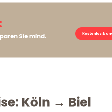
:
Kostenlos & un
paren Sie mind.
se: Köln → Biel