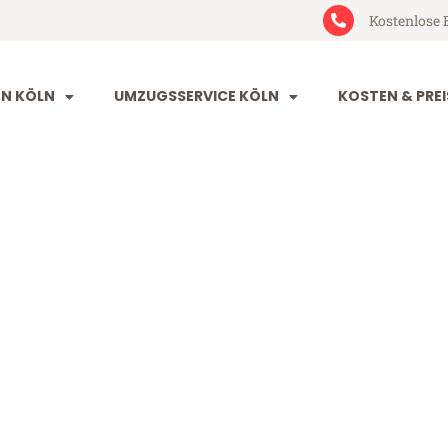
Kostenlose 
N KÖLN
UMZUGSSERVICE KÖLN
KOSTEN & PREI
el
 199€)