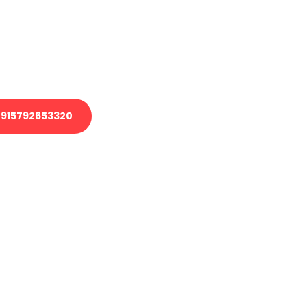
 Transport oder benötigen eine
 Umzug?
ser Team aus Experten freut sich,
elfen!
915792653320
nverbindliche Anfrage senden