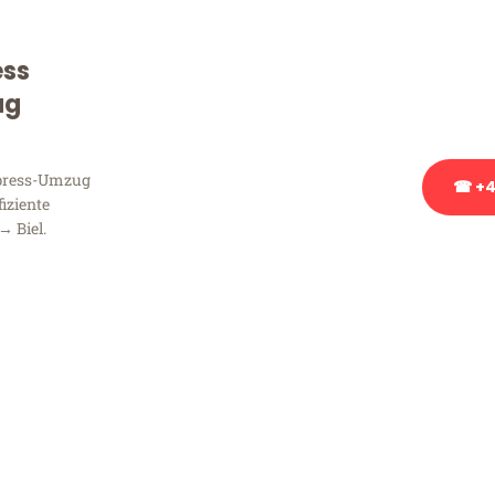
Sie haben Fragen zu Ihrem
Beratung bezüglich Ihres
ess
Rufen Sie uns gerne an, un
ug
Ihnen kostenlos weiterzuh
xpress-Umzug
☎ +4
fiziente
→ Biel.
Stattdessen eine u