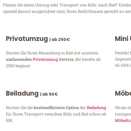
Planen Sie einen Umzug oder Transport von Köln nach Biel? Entdeck
speziell darauf ausgerichtet sind, Ihren Bedürfnissen gerecht zu w
Privatumzug
Mini
| ab 250€
Starten Sie Ihren Neuanfang in Biel mit unserem
Perfekt 
Gegenst
umfassenden
Privatumzug
Service
, der bereits ab
ab 100€ 
250€ beginnt.
Beiladung
Möbe
| ab 50€
Nutzen Sie die
kosteneffiziente Option
der
Beiladung
Ob ein e
für Ihren Transport zwischen Köln und Biel schon ab
transpor
50€.
Möbeltr