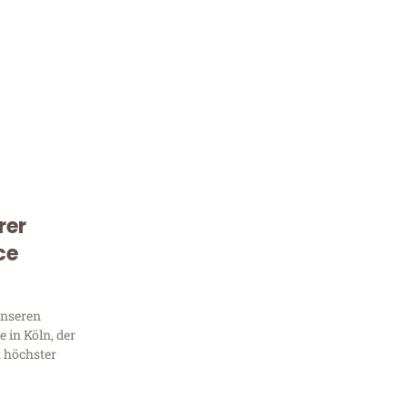
rer
ce
Kostenlose Beratung!
Sie 
unseren
 in Köln, der
Frag
t höchster