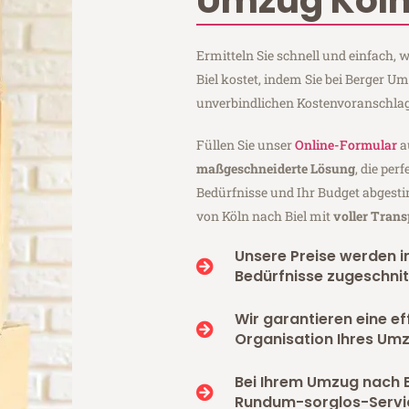
Umzug Köln 
Ermitteln Sie schnell und einfach,
Biel kostet, indem Sie bei Berger U
unverbindlichen Kostenvoranschlag
Füllen Sie unser
Online-Formular
a
maßgeschneiderte Lösung
, die per
Bedürfnisse und Ihr Budget abgesti
von Köln nach Biel mit
voller Tran
Unsere Preise werden in
Bedürfnisse zugeschnit
Wir garantieren eine ef
Organisation Ihres Umz
Bei Ihrem Umzug nach B
Rundum-sorglos-Servi