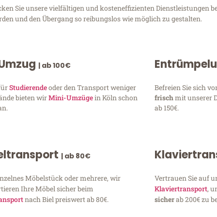
en Sie unsere vielfältigen und kosteneffizienten Dienstleistungen b
erden und den Übergang so reibungslos wie möglich zu gestalten.
 Umzug
Entrümpel
| ab 100€
für
Studierende
oder den Transport weniger
Befreien Sie sich 
ände bieten wir
Mini-Umzüge
in Köln schon
frisch
mit unserer 
an.
ab 150€.
ltransport
Klaviertra
| ab 80€
inzelnes Möbelstück oder mehrere, wir
Vertrauen Sie auf u
tieren Ihre Möbel sicher beim
Klaviertransport
, 
ansport
nach Biel preiswert ab 80€.
sicher
ab 200€ zu be