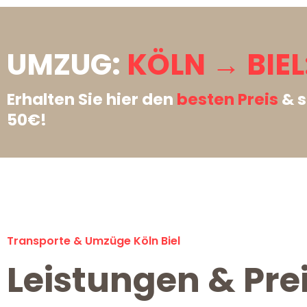
UMZUG:
KÖLN → BIEL
Erhalten Sie hier den
besten Preis
& s
50€!
Transporte & Umzüge Köln Biel
Leistungen & Prei