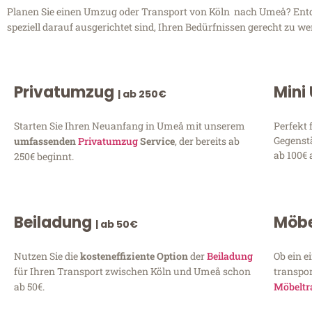
Planen Sie einen Umzug oder Transport von Köln nach Umeå? Entdec
speziell darauf ausgerichtet sind, Ihren Bedürfnissen gerecht zu w
Privatumzug
Mini
| ab 250€
Starten Sie Ihren Neuanfang in Umeå mit unserem
Perfekt 
Gegenst
umfassenden
Privatumzug
Service
, der bereits ab
ab 100€ 
250€ beginnt.
Beiladung
Möbe
| ab 50€
Nutzen Sie die
kosteneffiziente Option
der
Beiladung
Ob ein e
für Ihren Transport zwischen Köln und Umeå schon
transpor
ab 50€.
Möbeltr