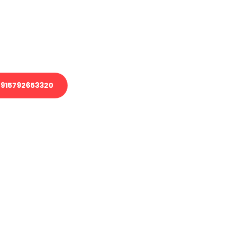
 Transport oder benötigen eine
 Umzug?
ser Team aus Experten freut sich,
elfen!
915792653320
nverbindliche Anfrage senden