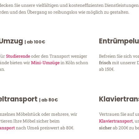
ken Sie unsere vielfältigen und kosteneffizienten Dienstleistungen 
erden und den Übergang so reibungslos wie möglich zu gestalten.
 Umzug
Entrümpel
| ab 100€
für
Studierende
oder den Transport weniger
Befreien Sie sich 
ände bieten wir
Mini-Umzüge
in Köln schon
frisch
mit unserer 
an.
ab 150€.
ltransport
Klaviertra
| ab 80€
inzelnes Möbelstück oder mehrere, wir
Vertrauen Sie auf u
tieren Ihre Möbel sicher beim
Klaviertransport
, 
ansport
nach Umeå preiswert ab 80€.
sicher
ab 200€ zu be