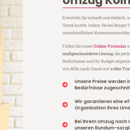
Umzug Köl
Ermitteln Sie schnell und einfach,
Umeå kostet, indem Sie bei Berger 
unverbindlichen Kostenvoranschlag
Füllen Sie unser
Online-Formular
a
maßgeschneiderte Lösung
, die per
Bedürfnisse und Ihr Budget abgesti
von Köln nach Umeå mit
voller Tr
Unsere Preise werden in
Bedürfnisse zugeschnit
Wir garantieren eine ef
Organisation Ihres Um
Bei Ihrem Umzug nach 
unseren Rundum-sorgl