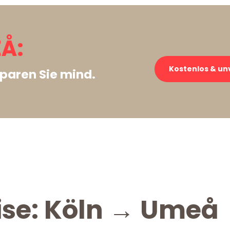
Å:
Kostenlos & un
paren Sie mind.
ise: Köln → Umeå