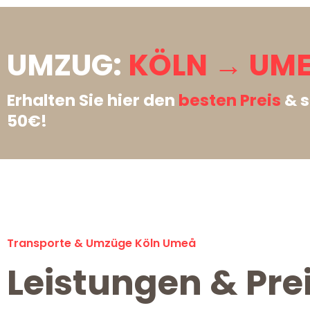
UMZUG:
KÖLN → UME
Erhalten Sie hier den
besten Preis
& s
50€!
Transporte & Umzüge Köln Umeå
Leistungen & Pre