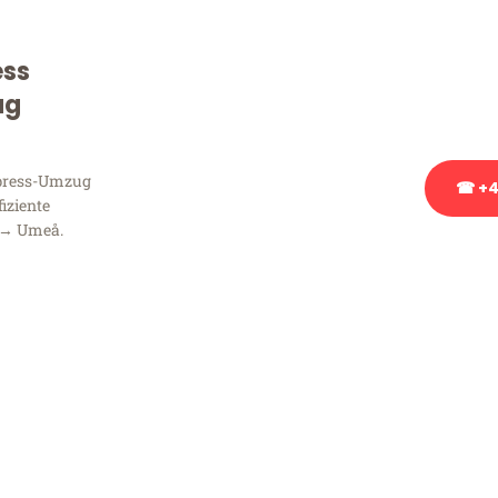
Sie haben Fragen zu Ihrem
Beratung bezüglich Ihres
ess
Rufen Sie uns gerne an, un
ug
Ihnen kostenlos weiterzuh
xpress-Umzug
☎ +4
fiziente
 → Umeå.
Stattdessen eine u