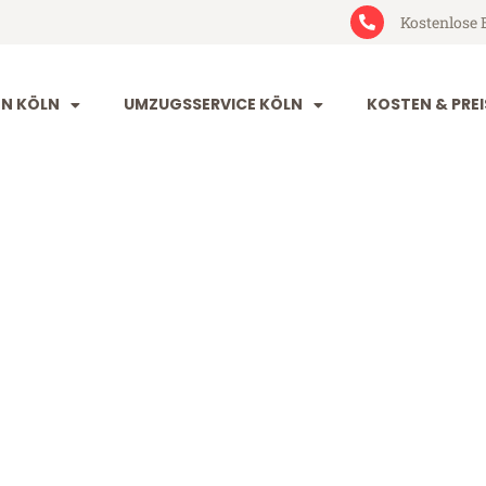
Kostenlose 
N KÖLN
UMZUGSSERVICE KÖLN
KOSTEN & PREI
Umeå
ab 199€)