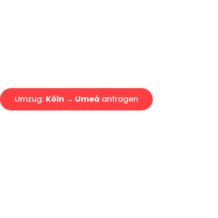
Express-Abwicklung in unter 2
Über 15 Jahre Erfahrung mit 
Angebot erhalten in unter 30 
Umzug:
Köln → Umeå
anfragen
Alle Umzugsanfragen sind zu 100% kostenlos & unverbind