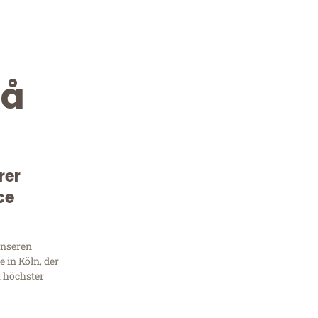
eå
rer
ce
Kostenlose Beratung!
Sie 
unseren
 in Köln, der
Frag
t höchster