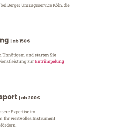
bei Berger Umzugsservice Köln, die
ung
| ab 150€
von Unnötigem und
starten Sie
Dienstleistung zur
Entrümpelung
nsport
| ab 200€
nsere Expertise im
um
Ihr wertvolles Instrument
fördern.