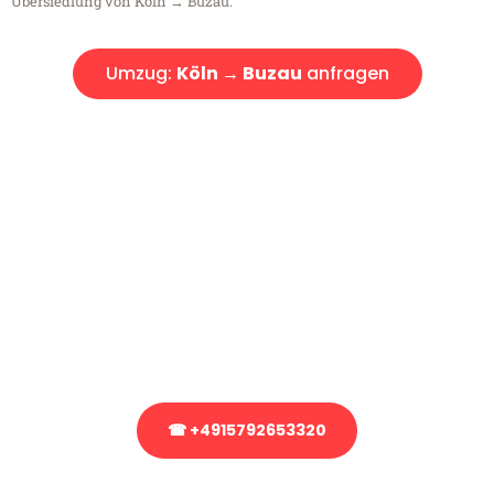
Übersiedlung von Köln → Buzau.
Umzug:
Köln → Buzau
anfragen
Kostenlose Beratung!
Sie haben Fragen?
Sie haben Fragen zu Ihrem Transport oder benötigen eine Beratung
bezüglich Ihres Umzug?
Rufen Sie uns gerne an, unser Team aus Experten freut sich, Ihnen
kostenlos weiterzuhelfen!
☎ +4915792653320
Stattdessen eine unverbindliche Anfrage senden