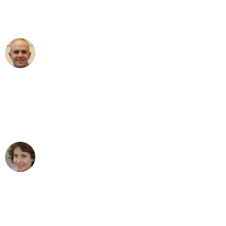
Umzugsservice für ihren
außergewöhnlichen Service!"
Frederik F.
Umzug in Köln
"Besser hätte ich mir den Umzug von
Köln nach Wien nicht vorstellen können
- DANKE!"
Maria W
Umzug von Köln nach Wien
"Mein Klavier kam in unter 24 Stunden
ohne einen Kratzer an - ein