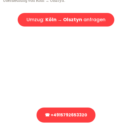
Übersiedlung von Köln → Olsztyn.
Umzug:
Köln → Olsztyn
anfragen
Kostenlose Beratung!
Sie haben Fragen?
Sie haben Fragen zu Ihrem Transport oder benötigen eine Beratung
bezüglich Ihres Umzug?
Rufen Sie uns gerne an, unser Team aus Experten freut sich, Ihnen
kostenlos weiterzuhelfen!
☎ +4915792653320
Stattdessen eine unverbindliche Anfrage senden