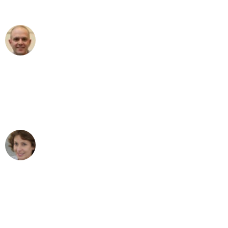
außergewöhnlichen Service!"
Frederik F.
Umzug in Köln
"Besser hätte ich mir den Umzug von
Köln nach Wien nicht vorstellen können
- DANKE!"
Maria W
Umzug von Köln nach Wien
"Mein Klavier kam in unter 24 Stunden
ohne einen Kratzer an - ein
erstklassiger Service!"