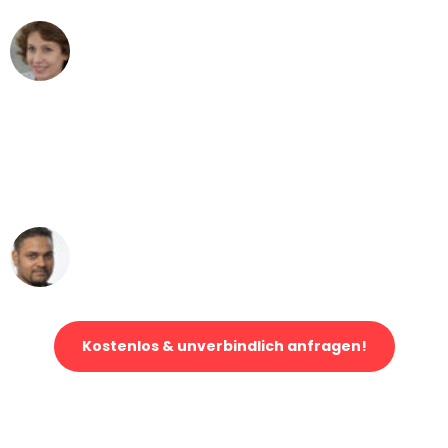
Maria W
Umzug von Köln nach Wien
"Mein Klavier kam in unter 24 Stunden
ohne einen Kratzer an - ein
erstklassiger Service!"
Ümit Y.
Klaviertransport in Köln
Kostenlos & unverbindlich anfragen!
Jetzt anfragen und der nächste glückliche Kunde werden. Alle
Umzugsanfragen sind zu
100% kostenlos & unverbindlich!