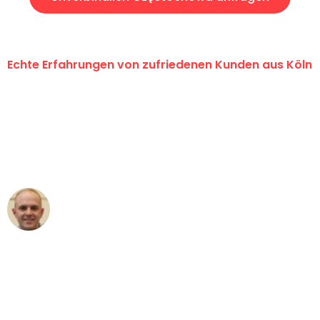
Echte Erfahrungen von zufriedenen Kunden aus Köln
"Erste Klasse! Ein großes Dankeschön
an das gesamte Team von Berger
Umzugsservice für ihren
außergewöhnlichen Service!"
Frederik F.
Umzug in Köln
"Besser hätte ich mir den Umzug von
Köln nach Wien nicht vorstellen können
- DANKE!"