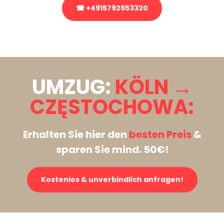
☎ +4915792653320
Stattdessen eine unverbindliche Anfrage senden
UMZUG:
KÖLN →
CZĘSTOCHOWA:
Erhalten Sie hier den
besten Preis
&
sparen Sie mind. 50€!
Kostenlos & unverbindlich anfragen!