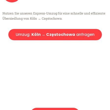
Nutzen Sie unseren Express-Umzug für eine schnelle und effiziente
Übersiedlung von Köln → Częstochowa.
Umzug:
Köln → Częstochowa
anfragen
Kostenlose Beratung!
Sie haben Fragen?
Sie haben Fragen zu Ihrem Transport oder benötigen eine Beratung
bezüglich Ihres Umzug?
Rufen Sie uns gerne an, unser Team aus Experten freut sich, Ihnen
kostenlos weiterzuhelfen!