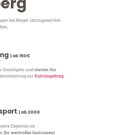
berg
ungen bei Berger Umzugsservice
lten.
ung
| ab 150€
von Unnötigem und
starten Sie
Dienstleistung zur
Entrümpelung
nsport
| ab 200€
nsere Expertise im
um
Ihr wertvolles Instrument