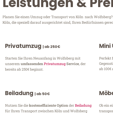
Leistungen & Pre
Planen Sie einen Umzug oder Transport von Köln nach Wolfsberg? E
Köln, die speziell darauf ausgerichtet sind, Ihren Bedürfnissen ge
Privatumzug
Mini
| ab 250€
Starten Sie Ihren Neuanfang in Wolfsberg mit
Perfekt 
Gegenst
unserem
umfassenden
Privatumzug
Service
, der
ab 100€ 
bereits ab 250€ beginnt.
Beiladung
Möbe
| ab 50€
Nutzen Sie die
kosteneffiziente Option
der
Beiladung
Ob ein e
für Ihren Transport zwischen Köln und Wolfsberg
transpor