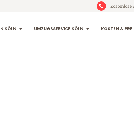
Kostenlose 
N KÖLN
UMZUGSSERVICE KÖLN
KOSTEN & PREI
olfsberg
rg (ab 199€)