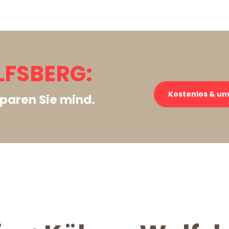
FSBERG:
Kostenlos & un
paren Sie mind.