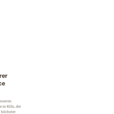
rer
Kostenlose Beratung!
ce
Sie 
Frag
unseren
 in Köln, der
t höchster