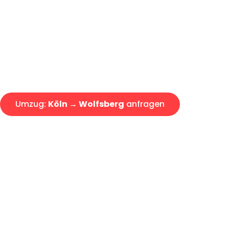
Express-Abwicklung in unter 2
Über 15 Jahre Erfahrung mit 
Angebot erhalten in unter 30 
Umzug:
Köln → Wolfsberg
anfragen
Alle Umzugsanfragen sind zu 100% kostenlos & unverbind