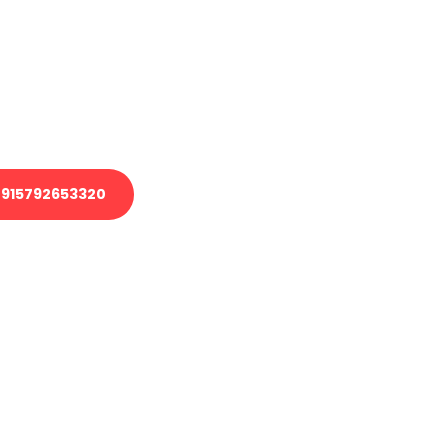
 Transport oder benötigen eine
 Umzug?
ser Team aus Experten freut sich,
elfen!
915792653320
nverbindliche Anfrage senden