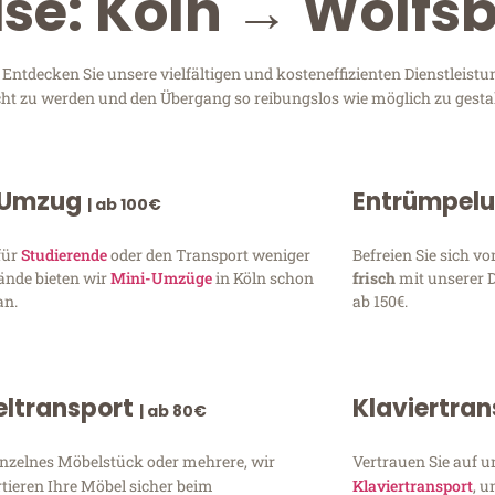
ise: Köln → Wolfs
ntdecken Sie unsere vielfältigen und kosteneffizienten Dienstleist
recht zu werden und den Übergang so reibungslos wie möglich zu gesta
 Umzug
Entrümpel
| ab 100€
für
Studierende
oder den Transport weniger
Befreien Sie sich 
ände bieten wir
Mini-Umzüge
in Köln schon
frisch
mit unserer 
an.
ab 150€.
ltransport
Klaviertra
| ab 80€
inzelnes Möbelstück oder mehrere, wir
Vertrauen Sie auf u
tieren Ihre Möbel sicher beim
Klaviertransport
, 