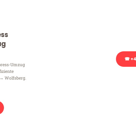
Sie haben Fragen zu Ihrem
Beratung bezüglich Ihres
Rufen Sie uns gerne an, un
ess
Ihnen kostenlos weiterzuh
ug
☎ +4
xpress-Umzug
fiziente
Stattdessen eine u
 → Wolfsberg.