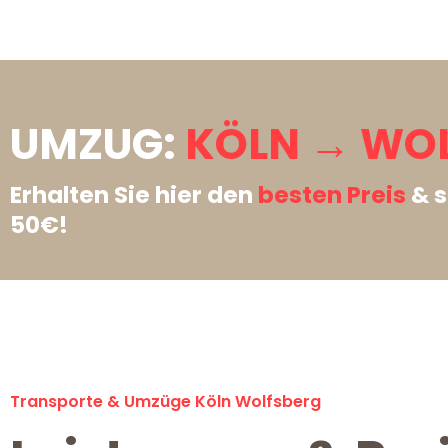
UMZUG:
KÖLN → WOL
Erhalten Sie hier den
besten Preis
& s
50€!
Transporte & Umzüge Köln Wolfsberg