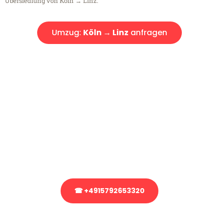
Übersiedlung von Köln → Linz.
Umzug:
Köln → Linz
anfragen
Kostenlose Beratung!
Sie haben Fragen?
Sie haben Fragen zu Ihrem Transport oder benötigen eine Beratung
bezüglich Ihres Umzug?
Rufen Sie uns gerne an, unser Team aus Experten freut sich, Ihnen
kostenlos weiterzuhelfen!
☎ +4915792653320
Stattdessen eine unverbindliche Anfrage senden