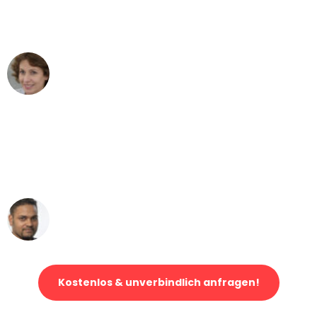
Köln nach Wien nicht vorstellen können
- DANKE!"
Maria W
Umzug von Köln nach Wien
"Mein Klavier kam in unter 24 Stunden
ohne einen Kratzer an - ein
erstklassiger Service!"
Ümit Y.
Klaviertransport in Köln
Kostenlos & unverbindlich anfragen!