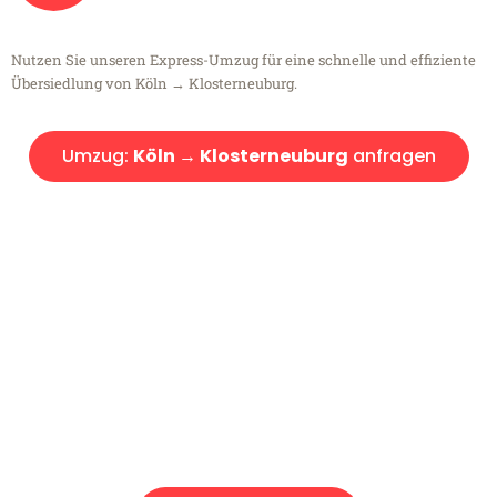
Nutzen Sie unseren Express-Umzug für eine schnelle und effiziente
Übersiedlung von Köln → Klosterneuburg.
Umzug:
Köln → Klosterneuburg
anfragen
Kostenlose Beratung!
Sie haben Fragen?
Sie haben Fragen zu Ihrem Transport oder benötigen eine Beratung
bezüglich Ihres Umzug?
Rufen Sie uns gerne an, unser Team aus Experten freut sich, Ihnen
kostenlos weiterzuhelfen!