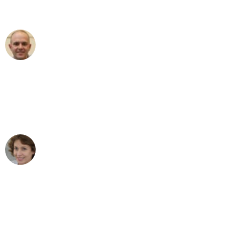
außergewöhnlichen Service!"
Frederik F.
Umzug in Köln
"Besser hätte ich mir den Umzug von
Köln nach Wien nicht vorstellen können
- DANKE!"
Maria W
Umzug von Köln nach Wien
"Mein Klavier kam in unter 24 Stunden
ohne einen Kratzer an - ein
erstklassiger Service!"