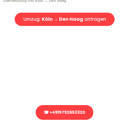
Übersiedlung von Köln → Den Haag.
Umzug:
Köln → Den Haag
anfragen
Kostenlose Beratung!
Sie haben Fragen?
Sie haben Fragen zu Ihrem Transport oder benötigen eine Beratung
bezüglich Ihres Umzug?
Rufen Sie uns gerne an, unser Team aus Experten freut sich, Ihnen
kostenlos weiterzuhelfen!
☎ +4915792653320
Stattdessen eine unverbindliche Anfrage senden