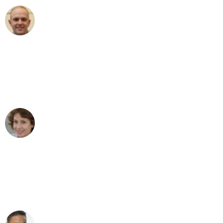
Frederik F.
Umzug in Köln
"Besser hätte ich mir den Umzug von
Köln nach Wien nicht vorstellen können
- DANKE!"
Maria W
Umzug von Köln nach Wien
"Mein Klavier kam in unter 24 Stunden
ohne einen Kratzer an - ein
erstklassiger Service!"
Ümit Y.