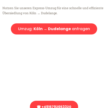
Nutzen Sie unseren Express-Umzug für eine schnelle und effiziente
Übersiedlung von Köln → Dudelange.
Umzug:
Köln → Dudelange
anfragen
Kostenlose Beratung!
Sie haben Fragen?
Sie haben Fragen zu Ihrem Transport oder benötigen eine Beratung
bezüglich Ihres Umzug?
Rufen Sie uns gerne an, unser Team aus Experten freut sich, Ihnen
kostenlos weiterzuhelfen!
☎ +4915792653320