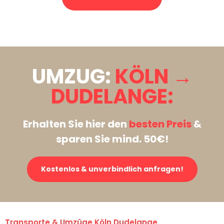
Stattdessen eine unverbindliche Anfrage senden
UMZUG:
KÖLN →
DUDELANGE:
Erhalten Sie hier den
besten Preis
&
sparen Sie mind. 50€!
Kostenlos & unverbindlich anfragen!
Transporte & Umzüge Köln Dudelange