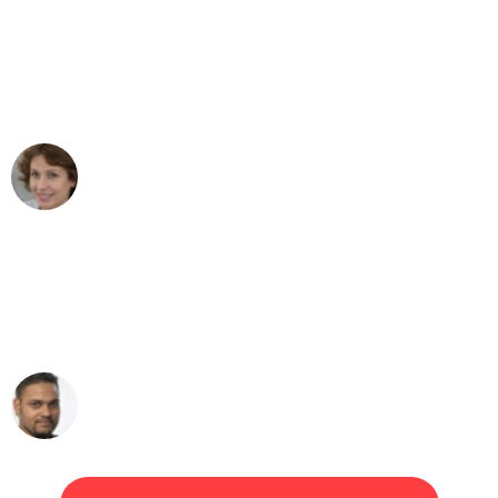
"Besser hätte ich mir den Umzug von
Köln nach Wien nicht vorstellen können
- DANKE!"
Maria W
Umzug von Köln nach Wien
"Mein Klavier kam in unter 24 Stunden
ohne einen Kratzer an - ein
erstklassiger Service!"
Ümit Y.
Klaviertransport in Köln