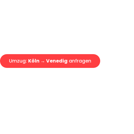
Express-Abwicklung in unter 2
Über 15 Jahre Erfahrung mit 
Angebot erhalten in unter 30 
Umzug:
Köln → Venedig
anfragen
Alle Umzugsanfragen sind zu 100% kostenlos & unverbind