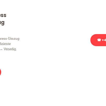
Sie haben Fragen zu Ihrem
Beratung bezüglich Ihres
ess
Rufen Sie uns gerne an, un
ug
Ihnen kostenlos weiterzuh
xpress-Umzug
☎ +4
fiziente
 → Venedig.
Stattdessen eine u