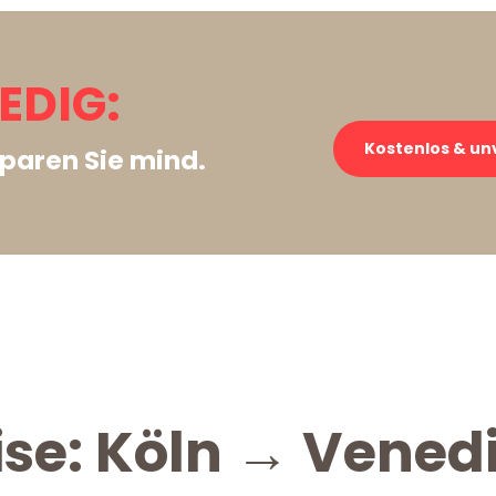
EDIG:
Kostenlos & un
paren Sie mind.
ise: Köln → Vened