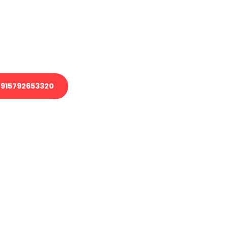
 Transport oder benötigen eine
 Umzug?
ser Team aus Experten freut sich,
elfen!
915792653320
nverbindliche Anfrage senden