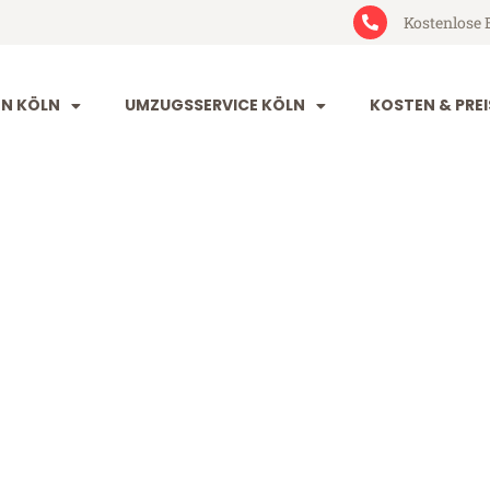
Kostenlose 
N KÖLN
UMZUGSSERVICE KÖLN
KOSTEN & PREI
enedig
 (ab 199€)