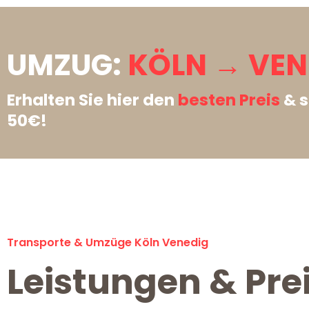
UMZUG:
KÖLN → VEN
Erhalten Sie hier den
besten Preis
& s
50€!
Transporte & Umzüge Köln Venedig
Leistungen & Pre