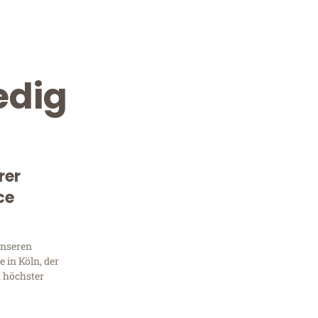
edig
rer
ce
Kostenlose Beratung!
Sie 
unseren
 in Köln, der
Frag
t höchster