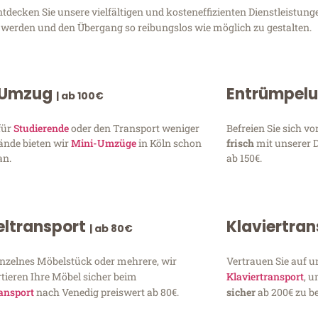
decken Sie unsere vielfältigen und kosteneffizienten Dienstleistung
zu werden und den Übergang so reibungslos wie möglich zu gestalten.
 Umzug
Entrümpel
| ab 100€
für
Studierende
oder den Transport weniger
Befreien Sie sich 
ände bieten wir
Mini-Umzüge
in Köln schon
frisch
mit unserer 
an.
ab 150€.
ltransport
Klaviertra
| ab 80€
inzelnes Möbelstück oder mehrere, wir
Vertrauen Sie auf u
tieren Ihre Möbel sicher beim
Klaviertransport
, 
ansport
nach Venedig preiswert ab 80€.
sicher
ab 200€ zu be