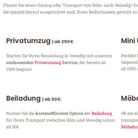
Planen Sie einen Umzug oder Transport von Köln nach Venedig? Ent
die speziell darauf ausgerichtet sind, Ihren Bedürfnissen gerecht 
Privatumzug
Mini
| ab 250€
Starten Sie Ihren Neuanfang in Venedig mit unserem
Perfekt 
Gegenst
umfassenden
Privatumzug
Service
, der bereits ab
ab 100€ 
250€ beginnt.
Beiladung
Möbe
| ab 50€
Nutzen Sie die
kosteneffiziente Option
der
Beiladung
Ob ein e
für Ihren Transport zwischen Köln und Venedig schon
transpor
ab 50€.
Möbeltr