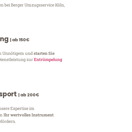
en bei Berger Umzugsservice Köln,
ung
| ab 150€
von Unnötigem und
starten Sie
Dienstleistung zur
Entrümpelung
nsport
| ab 200€
nsere Expertise im
um
Ihr wertvolles Instrument
fördern.