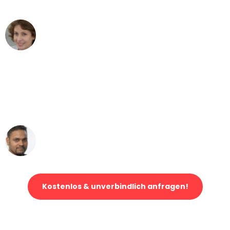
- DANKE!"
Maria W
Umzug von Köln nach Wien
"Mein Klavier kam in unter 24 Stunden
ohne einen Kratzer an - ein
erstklassiger Service!"
Ümit Y.
Klaviertransport in Köln
Kostenlos & unverbindlich anfragen!
Jetzt anfragen und der nächste glückliche Kunde werden. Alle
Umzugsanfragen sind zu
100% kostenlos & unverbindlich!