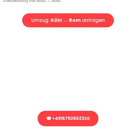
Übersiedlung von Köln → Rom.
Umzug:
Köln → Rom
anfragen
Kostenlose Beratung!
Sie haben Fragen?
Sie haben Fragen zu Ihrem Transport oder benötigen eine Beratung
bezüglich Ihres Umzug?
Rufen Sie uns gerne an, unser Team aus Experten freut sich, Ihnen
kostenlos weiterzuhelfen!
☎ +4915792653320
Stattdessen eine unverbindliche Anfrage senden