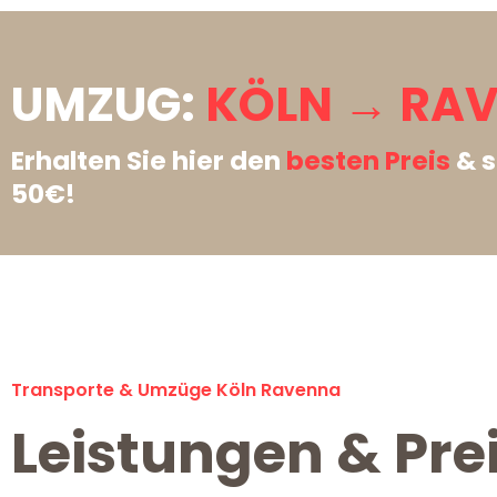
UMZUG:
KÖLN → RA
Erhalten Sie hier den
besten Preis
& s
50€!
Transporte & Umzüge Köln Ravenna
Leistungen & Pre