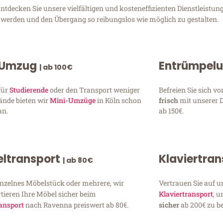
decken Sie unsere vielfältigen und kosteneffizienten Dienstleistun
zu werden und den Übergang so reibungslos wie möglich zu gestalten.
 Umzug
Entrümpel
| ab 100€
für
Studierende
oder den Transport weniger
Befreien Sie sich 
ände bieten wir
Mini-Umzüge
in Köln schon
frisch
mit unserer 
an.
ab 150€.
ltransport
Klaviertra
| ab 80€
inzelnes Möbelstück oder mehrere, wir
Vertrauen Sie auf u
tieren Ihre Möbel sicher beim
Klaviertransport
, 
ansport
nach Ravenna preiswert ab 80€.
sicher
ab 200€ zu be