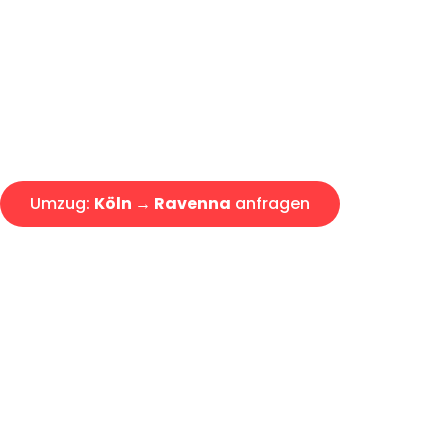
Express-Abwicklung in unter 2
Über 15 Jahre Erfahrung mit 
Angebot erhalten in unter 30 
Umzug:
Köln → Ravenna
anfragen
Alle Umzugsanfragen sind zu 100% kostenlos & unverbind