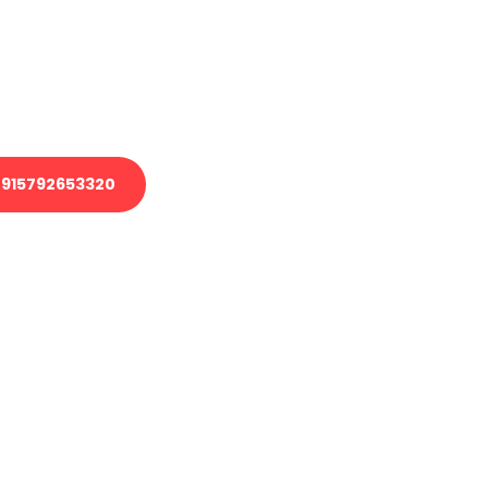
 Transport oder benötigen eine
 Umzug?
ser Team aus Experten freut sich,
elfen!
915792653320
nverbindliche Anfrage senden