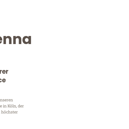
enna
rer
ce
Kostenlose Beratung!
Sie 
unseren
 in Köln, der
Frag
t höchster