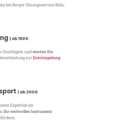
gen bei Berger Umzugsservice Köln,
ung
| ab 150€
von Unnötigem und
starten Sie
Dienstleistung zur
Entrümpelung
nsport
| ab 200€
nsere Expertise im
um
Ihr wertvolles Instrument
fördern.