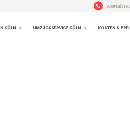
Kostenlose 
N KÖLN
UMZUGSSERVICE KÖLN
KOSTEN & PREI
avenna
a (ab 199€)