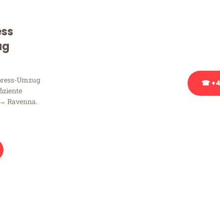
Sie haben Fragen zu Ihrem
Beratung bezüglich Ihres
ess
Rufen Sie uns gerne an, un
ug
Ihnen kostenlos weiterzuh
xpress-Umzug
☎ +4
fiziente
 → Ravenna.
Stattdessen eine u