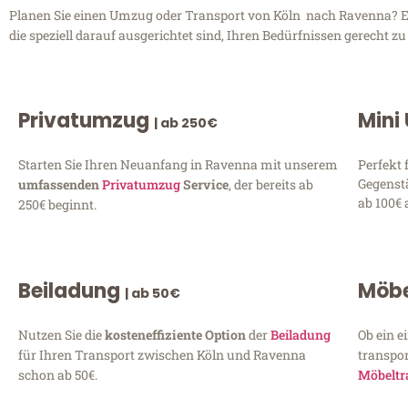
Planen Sie einen Umzug oder Transport von Köln nach Ravenna? Ent
die speziell darauf ausgerichtet sind, Ihren Bedürfnissen gerecht 
Privatumzug
Mini
| ab 250€
Starten Sie Ihren Neuanfang in Ravenna mit unserem
Perfekt 
Gegenst
umfassenden
Privatumzug
Service
, der bereits ab
ab 100€ 
250€ beginnt.
Beiladung
Möbe
| ab 50€
Nutzen Sie die
kosteneffiziente Option
der
Beiladung
Ob ein e
für Ihren Transport zwischen Köln und Ravenna
transpor
schon ab 50€.
Möbeltr