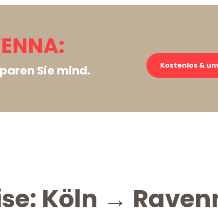
VENNA:
Kostenlos & un
paren Sie mind.
ise: Köln → Rave