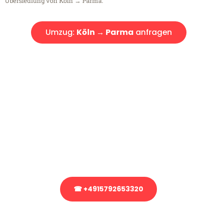
Übersiedlung von Köln → Parma.
Umzug:
Köln → Parma
anfragen
Kostenlose Beratung!
Sie haben Fragen?
Sie haben Fragen zu Ihrem Transport oder benötigen eine Beratung
bezüglich Ihres Umzug?
Rufen Sie uns gerne an, unser Team aus Experten freut sich, Ihnen
kostenlos weiterzuhelfen!
☎ +4915792653320
Stattdessen eine unverbindliche Anfrage senden