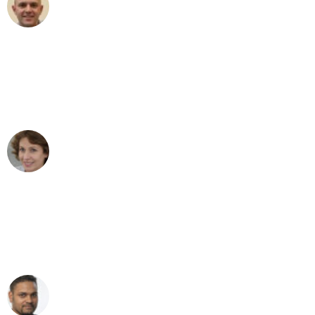
Frederik F.
Umzug in Köln
"Besser hätte ich mir den Umzug von
Köln nach Wien nicht vorstellen können
- DANKE!"
Maria W
Umzug von Köln nach Wien
"Mein Klavier kam in unter 24 Stunden
ohne einen Kratzer an - ein
erstklassiger Service!"
Ümit Y.
Klaviertransport in Köln