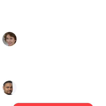
"Besser hätte ich mir den Umzug von
Köln nach Wien nicht vorstellen können
- DANKE!"
Maria W
Umzug von Köln nach Wien
"Mein Klavier kam in unter 24 Stunden
ohne einen Kratzer an - ein
erstklassiger Service!"
Ümit Y.
Klaviertransport in Köln