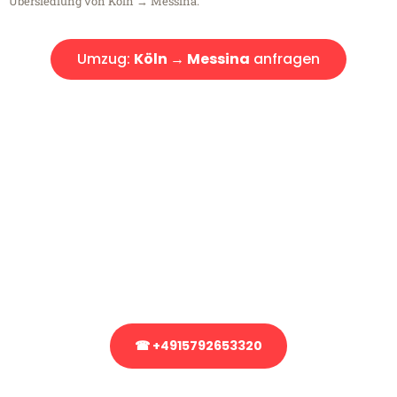
Übersiedlung von Köln → Messina.
Umzug:
Köln → Messina
anfragen
Kostenlose Beratung!
Sie haben Fragen?
Sie haben Fragen zu Ihrem Transport oder benötigen eine Beratung
bezüglich Ihres Umzug?
Rufen Sie uns gerne an, unser Team aus Experten freut sich, Ihnen
kostenlos weiterzuhelfen!
☎ +4915792653320
Stattdessen eine unverbindliche Anfrage senden