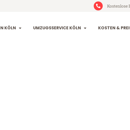
Kostenlose 
N KÖLN
UMZUGSSERVICE KÖLN
KOSTEN & PREI
rissa
(ab 199€)