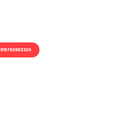
 Transport oder benötigen eine
 Umzug?
ser Team aus Experten freut sich,
elfen!
915792653320
nverbindliche Anfrage senden