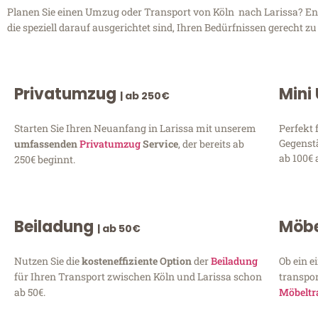
Planen Sie einen Umzug oder Transport von Köln nach Larissa? Entd
die speziell darauf ausgerichtet sind, Ihren Bedürfnissen gerecht 
Privatumzug
Mini
| ab 250€
Starten Sie Ihren Neuanfang in Larissa mit unserem
Perfekt 
Gegenst
umfassenden
Privatumzug
Service
, der bereits ab
ab 100€ 
250€ beginnt.
Beiladung
Möbe
| ab 50€
Nutzen Sie die
kosteneffiziente Option
der
Beiladung
Ob ein e
für Ihren Transport zwischen Köln und Larissa schon
transpor
ab 50€.
Möbeltr