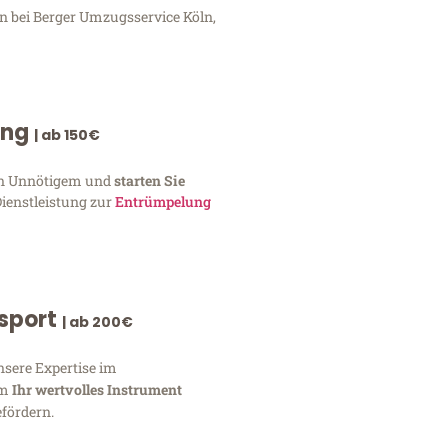
en bei Berger Umzugsservice Köln,
ung
| ab 150€
von Unnötigem und
starten Sie
Dienstleistung zur
Entrümpelung
nsport
| ab 200€
nsere Expertise im
um
Ihr wertvolles Instrument
fördern.