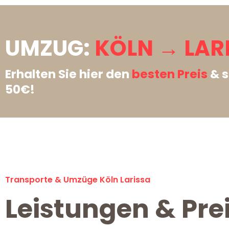
UMZUG:
KÖLN → LAR
Erhalten Sie hier den
besten Preis
& s
50€!
Transporte & Umzüge Köln Larissa
Leistungen & Prei