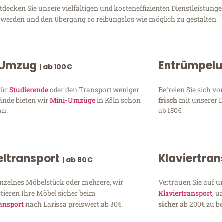
ecken Sie unsere vielfältigen und kosteneffizienten Dienstleistung
zu werden und den Übergang so reibungslos wie möglich zu gestalten.
 Umzug
Entrümpel
| ab 100€
für
Studierende
oder den Transport weniger
Befreien Sie sich 
ände bieten wir
Mini-Umzüge
in Köln schon
frisch
mit unserer 
an.
ab 150€.
ltransport
Klaviertra
| ab 80€
inzelnes Möbelstück oder mehrere, wir
Vertrauen Sie auf u
tieren Ihre Möbel sicher beim
Klaviertransport
, 
ansport
nach Larissa preiswert ab 80€.
sicher
ab 200€ zu be