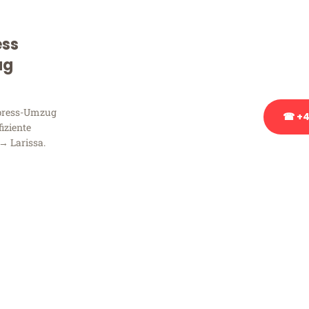
Sie haben Fragen zu Ihrem
Beratung bezüglich Ihres
ess
Rufen Sie uns gerne an, un
ug
Ihnen kostenlos weiterzuh
xpress-Umzug
☎ +4
fiziente
→ Larissa.
Stattdessen eine u