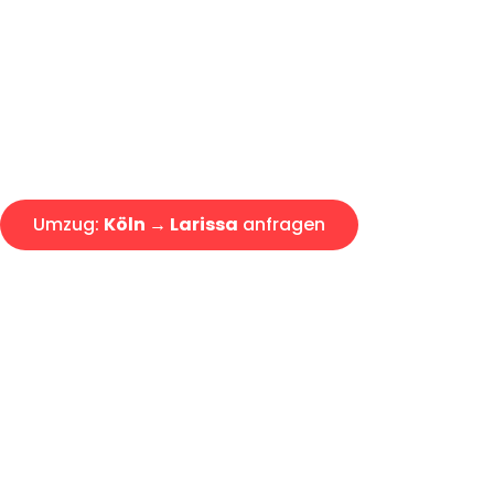
Express-Abwicklung in unter 2
Über 15 Jahre Erfahrung mit 
Angebot erhalten in unter 30 
Umzug:
Köln → Larissa
anfragen
Alle Umzugsanfragen sind zu 100% kostenlos & unverbind