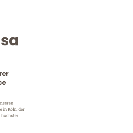
ssa
rer
ce
Kostenlose Beratung!
Sie 
unseren
 in Köln, der
Frag
t höchster