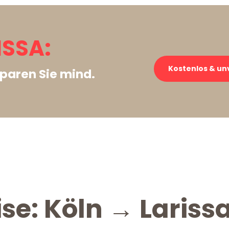
ISSA:
Kostenlos & un
paren Sie mind.
se: Köln → Lariss