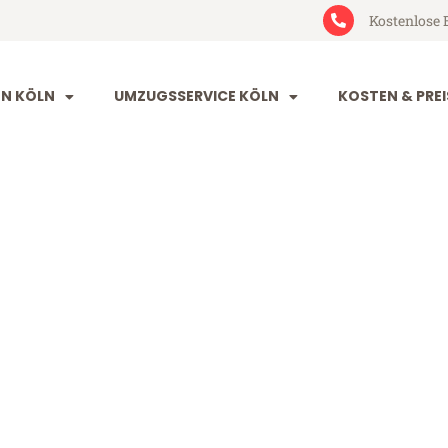
Kostenlose 
N KÖLN
UMZUGSSERVICE KÖLN
KOSTEN & PREI
ancy
(ab 199€)