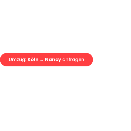
Express-Abwicklung in unter 2
Über 15 Jahre Erfahrung mit 
Angebot erhalten in unter 30 
Umzug:
Köln → Nancy
anfragen
Alle Umzugsanfragen sind zu 100% kostenlos & unverbind