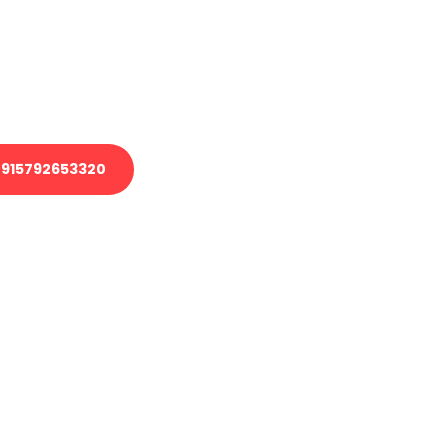
 Transport oder benötigen eine
 Umzug?
ser Team aus Experten freut sich,
elfen!
915792653320
nverbindliche Anfrage senden