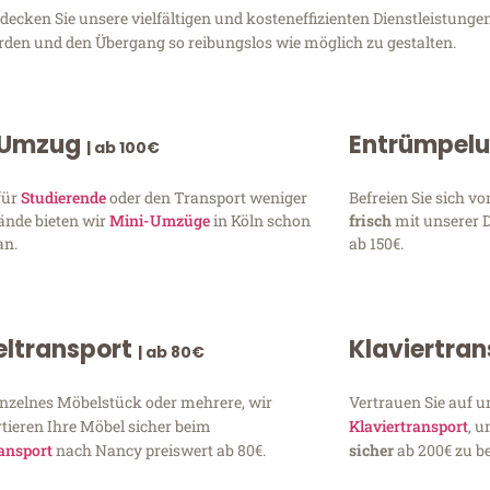
cken Sie unsere vielfältigen und kosteneffizienten Dienstleistungen
erden und den Übergang so reibungslos wie möglich zu gestalten.
 Umzug
Entrümpel
| ab 100€
für
Studierende
oder den Transport weniger
Befreien Sie sich 
ände bieten wir
Mini-Umzüge
in Köln schon
frisch
mit unserer 
an.
ab 150€.
ltransport
Klaviertra
| ab 80€
inzelnes Möbelstück oder mehrere, wir
Vertrauen Sie auf u
tieren Ihre Möbel sicher beim
Klaviertransport
, 
ansport
nach Nancy preiswert ab 80€.
sicher
ab 200€ zu be