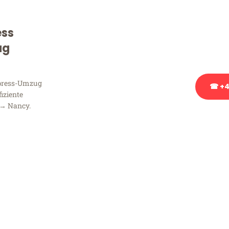
Sie haben Fragen zu Ihrem
Beratung bezüglich Ihres
ess
Rufen Sie uns gerne an, un
ug
Ihnen kostenlos weiterzuh
xpress-Umzug
☎ +4
fiziente
 → Nancy.
Stattdessen eine u