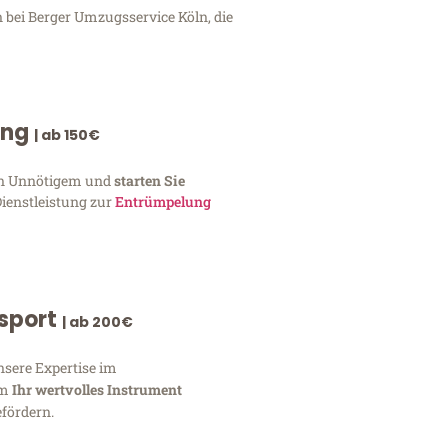
 bei Berger Umzugsservice Köln, die
ung
| ab 150€
von Unnötigem und
starten Sie
Dienstleistung zur
Entrümpelung
nsport
| ab 200€
nsere Expertise im
um
Ihr wertvolles Instrument
fördern.