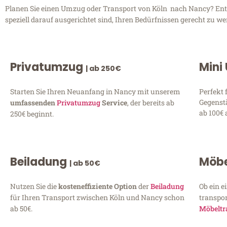
Planen Sie einen Umzug oder Transport von Köln nach Nancy? Entde
speziell darauf ausgerichtet sind, Ihren Bedürfnissen gerecht zu w
Privatumzug
Mini
| ab 250€
Starten Sie Ihren Neuanfang in Nancy mit unserem
Perfekt 
Gegenst
umfassenden
Privatumzug
Service
, der bereits ab
ab 100€ 
250€ beginnt.
Beiladung
Möbe
| ab 50€
Nutzen Sie die
kosteneffiziente Option
der
Beiladung
Ob ein e
für Ihren Transport zwischen Köln und Nancy schon
transpor
ab 50€.
Möbeltr