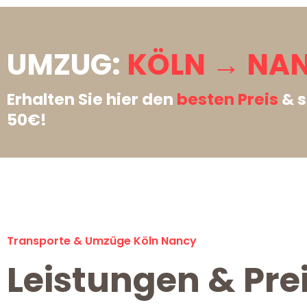
UMZUG:
KÖLN → NA
Erhalten Sie hier den
besten Preis
& s
50€!
Transporte & Umzüge Köln Nancy
Leistungen & Pre