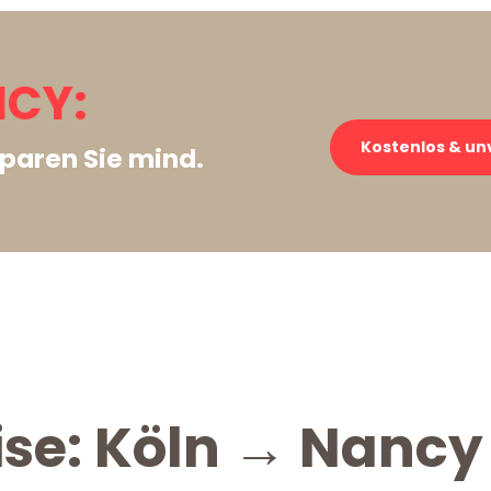
NCY:
Kostenlos & un
paren Sie mind.
ise: Köln → Nancy