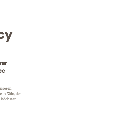
cy
rer
ce
Kostenlose Beratung!
Sie 
unseren
 in Köln, der
Frag
t höchster