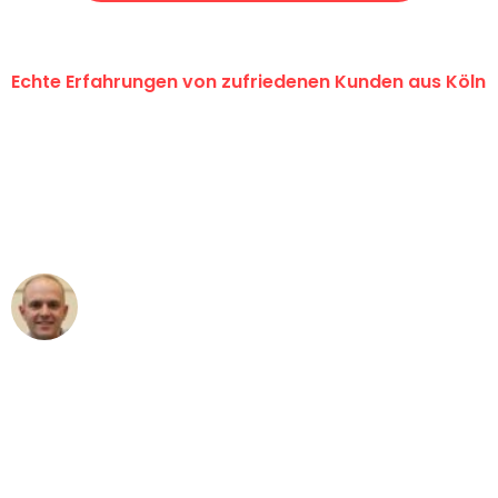
Echte Erfahrungen von zufriedenen Kunden aus Köln
"Erste Klasse! Ein großes Dankeschön
an das gesamte Team von Berger
Umzugsservice für ihren
außergewöhnlichen Service!"
Frederik F.
Umzug in Köln
"Besser hätte ich mir den Umzug von
Köln nach Wien nicht vorstellen können
- DANKE!"