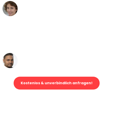
Maria W
Umzug von Köln nach Wien
"Mein Klavier kam in unter 24 Stunden
ohne einen Kratzer an - ein
erstklassiger Service!"
Ümit Y.
Klaviertransport in Köln
Kostenlos & unverbindlich anfragen!
Jetzt anfragen und der nächste glückliche Kunde werden. Alle
Umzugsanfragen sind zu
100% kostenlos & unverbindlich!