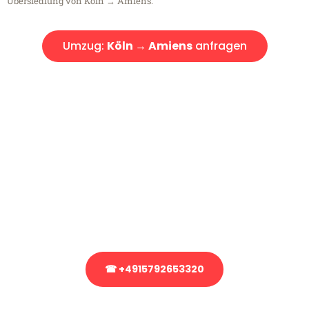
Übersiedlung von Köln → Amiens.
Umzug:
Köln → Amiens
anfragen
Kostenlose Beratung!
Sie haben Fragen?
Sie haben Fragen zu Ihrem Transport oder benötigen eine Beratung
bezüglich Ihres Umzug?
Rufen Sie uns gerne an, unser Team aus Experten freut sich, Ihnen
kostenlos weiterzuhelfen!
☎ +4915792653320
Stattdessen eine unverbindliche Anfrage senden