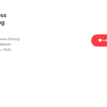
Sie haben Fragen zu Ihrem
Beratung bezüglich Ihres
ess
Rufen Sie uns gerne an, un
ug
Ihnen kostenlos weiterzuh
xpress-Umzug
☎ +4
fiziente
 → Oulu.
Stattdessen eine u