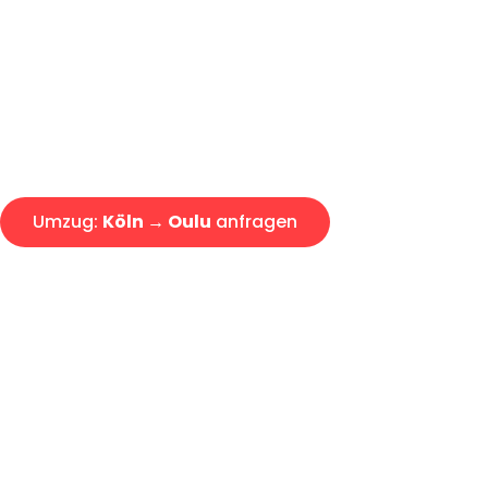
Express-Abwicklung in unter 2
Über 15 Jahre Erfahrung mit 
Angebot erhalten in unter 30 
Umzug:
Köln → Oulu
anfragen
Alle Umzugsanfragen sind zu 100% kostenlos & unverbind