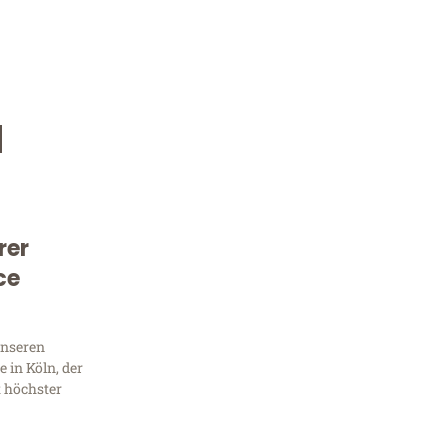
u
rer
ce
Kostenlose Beratung!
Sie 
unseren
 in Köln, der
Frag
t höchster