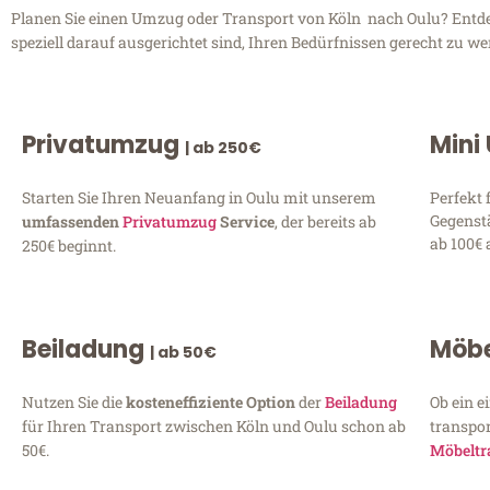
Planen Sie einen Umzug oder Transport von Köln nach Oulu? Entdeck
speziell darauf ausgerichtet sind, Ihren Bedürfnissen gerecht zu w
Privatumzug
Mini
| ab 250€
Starten Sie Ihren Neuanfang in Oulu mit unserem
Perfekt 
Gegenst
umfassenden
Privatumzug
Service
, der bereits ab
ab 100€ 
250€ beginnt.
Beiladung
Möbe
| ab 50€
Nutzen Sie die
kosteneffiziente Option
der
Beiladung
Ob ein e
für Ihren Transport zwischen Köln und Oulu schon ab
transpor
50€.
Möbeltr