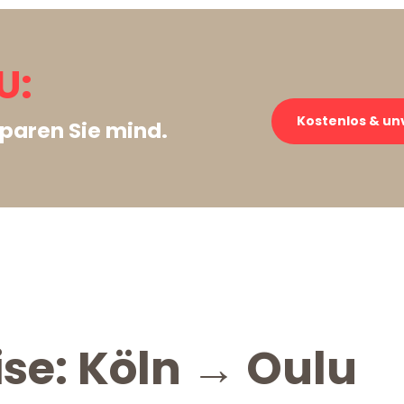
U:
Kostenlos & un
paren Sie mind.
ise: Köln → Oulu