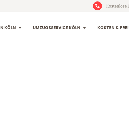
Kostenlose 
N KÖLN
UMZUGSSERVICE KÖLN
KOSTEN & PREI
ulu
b 199€)