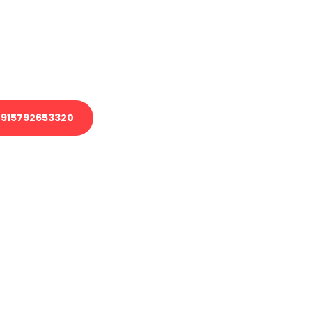
 Transport oder benötigen eine
 Umzug?
ser Team aus Experten freut sich,
elfen!
915792653320
nverbindliche Anfrage senden