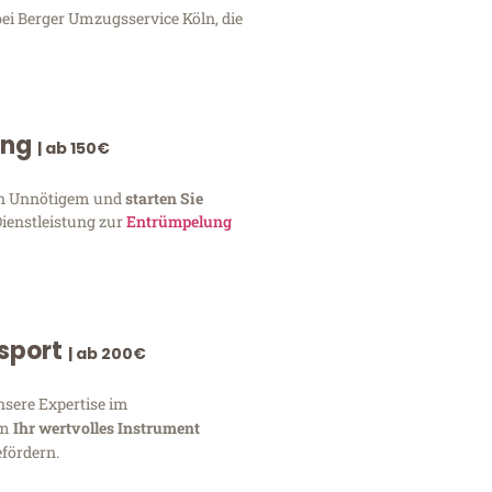
ei Berger Umzugsservice Köln, die
ung
| ab 150€
von Unnötigem und
starten Sie
Dienstleistung zur
Entrümpelung
nsport
| ab 200€
nsere Expertise im
um
Ihr wertvolles Instrument
fördern.