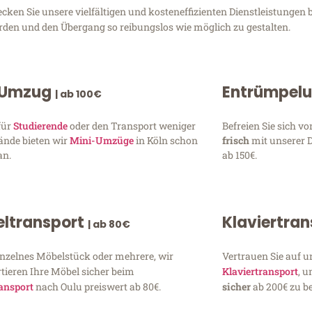
en Sie unsere vielfältigen und kosteneffizienten Dienstleistungen b
erden und den Übergang so reibungslos wie möglich zu gestalten.
 Umzug
Entrümpel
| ab 100€
für
Studierende
oder den Transport weniger
Befreien Sie sich 
ände bieten wir
Mini-Umzüge
in Köln schon
frisch
mit unserer 
an.
ab 150€.
ltransport
Klaviertra
| ab 80€
inzelnes Möbelstück oder mehrere, wir
Vertrauen Sie auf u
tieren Ihre Möbel sicher beim
Klaviertransport
, 
ansport
nach Oulu preiswert ab 80€.
sicher
ab 200€ zu be