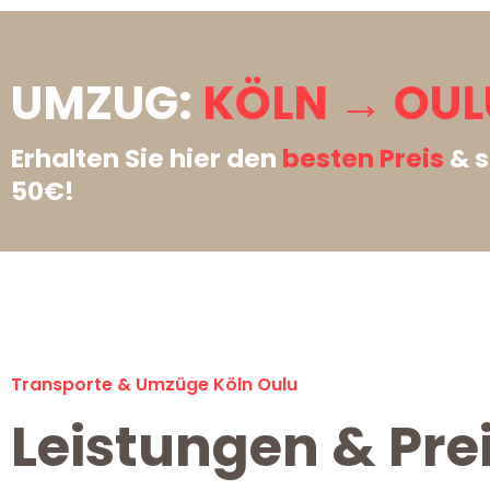
UMZUG:
KÖLN → OUL
Erhalten Sie hier den
besten Preis
& s
50€!
Transporte & Umzüge Köln Oulu
Leistungen & Pre