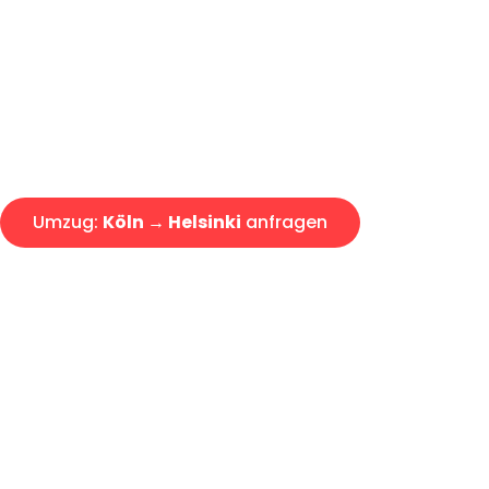
Express-Abwicklung in unter 2
Über 15 Jahre Erfahrung mit 
Angebot erhalten in unter 30 
Umzug:
Köln → Helsinki
anfragen
Alle Umzugsanfragen sind zu 100% kostenlos & unverbind