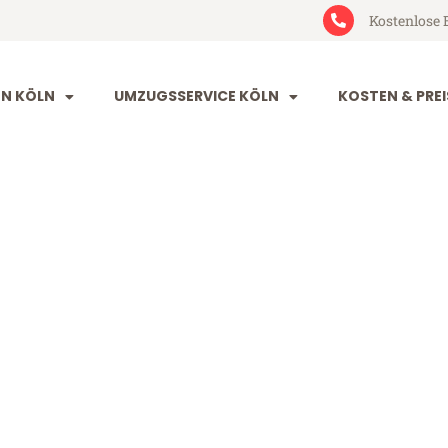
Kostenlose 
N KÖLN
UMZUGSSERVICE KÖLN
KOSTEN & PREI
lsinki
 (ab 199€)