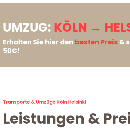
UMZUG:
KÖLN → HELS
Erhalten Sie hier den
besten Preis
& s
50€!
Transporte & Umzüge Köln Helsinki
Leistungen & Prei