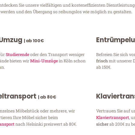
decken Sie unsere vielfältigen und kosteneffizienten Dienstleistun
zu werden und den Übergang so reibungslos wie möglich zu gestalten.
 Umzug
Entrümpel
| ab 100€
für
Studierende
oder den Transport weniger
Befreien Sie sich 
ände bieten wir
Mini-Umzüge
in Köln schon
frisch
mit unserer 
an.
ab 150€.
ltransport
Klaviertra
| ab 80€
inzelnes Möbelstück oder mehrere, wir
Vertrauen Sie auf u
tieren Ihre Möbel sicher beim
Klaviertransport
, 
ansport
nach Helsinki preiswert ab 80€.
sicher
ab 200€ zu be