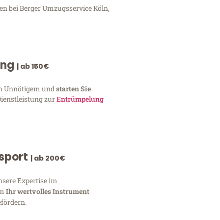
gen bei Berger Umzugsservice Köln,
ung
| ab 150€
von Unnötigem und
starten Sie
Dienstleistung zur
Entrümpelung
nsport
| ab 200€
nsere Expertise im
um
Ihr wertvolles Instrument
fördern.