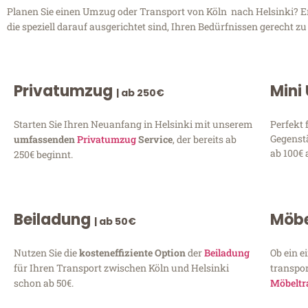
Planen Sie einen Umzug oder Transport von Köln nach Helsinki? Ent
die speziell darauf ausgerichtet sind, Ihren Bedürfnissen gerecht 
Privatumzug
Mini
| ab 250€
Starten Sie Ihren Neuanfang in Helsinki mit unserem
Perfekt 
Gegenst
umfassenden
Privatumzug
Service
, der bereits ab
ab 100€ 
250€ beginnt.
Beiladung
Möbe
| ab 50€
Nutzen Sie die
kosteneffiziente Option
der
Beiladung
Ob ein e
für Ihren Transport zwischen Köln und Helsinki
transpor
schon ab 50€.
Möbeltr