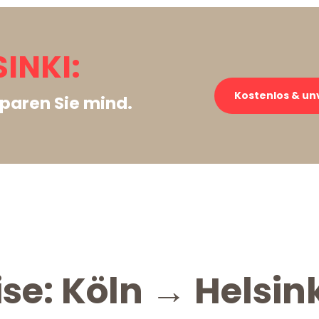
INKI:
Kostenlos & un
paren Sie mind.
se: Köln → Helsin