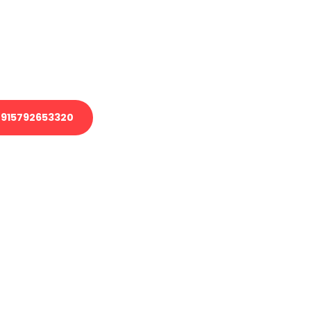
 Transport oder benötigen eine
 Umzug?
ser Team aus Experten freut sich,
elfen!
915792653320
nverbindliche Anfrage senden