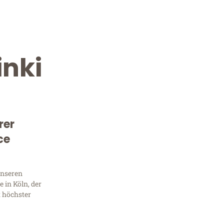
inki
rer
ce
Kostenlose Beratung!
Sie 
unseren
 in Köln, der
Frag
t höchster