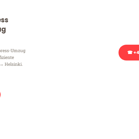
Sie haben Fragen zu Ihrem
Beratung bezüglich Ihres
ess
Rufen Sie uns gerne an, un
ug
Ihnen kostenlos weiterzuh
xpress-Umzug
☎ +4
fiziente
→ Helsinki.
Stattdessen eine u