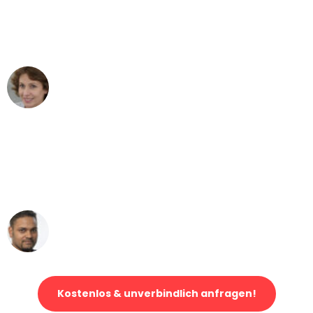
Köln nach Wien nicht vorstellen können
- DANKE!"
Maria W
Umzug von Köln nach Wien
"Mein Klavier kam in unter 24 Stunden
ohne einen Kratzer an - ein
erstklassiger Service!"
Ümit Y.
Klaviertransport in Köln
Kostenlos & unverbindlich anfragen!