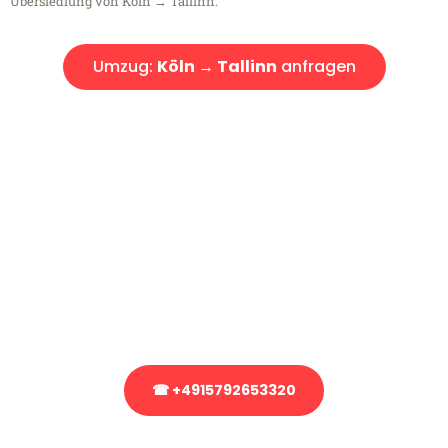
Übersiedlung von Köln → Tallinn.
Umzug:
Köln → Tallinn
anfragen
Kostenlose Beratung!
Sie haben Fragen?
Sie haben Fragen zu Ihrem Transport oder benötigen eine Beratung
bezüglich Ihres Umzug?
Rufen Sie uns gerne an, unser Team aus Experten freut sich, Ihnen
kostenlos weiterzuhelfen!
☎ +4915792653320
Stattdessen eine unverbindliche Anfrage senden