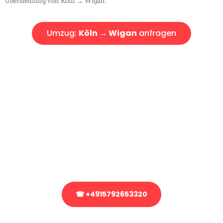
Übersiedlung von Köln → Wigan.
Umzug:
Köln → Wigan
anfragen
Kostenlose Beratung!
Sie haben Fragen?
Sie haben Fragen zu Ihrem Transport oder benötigen eine Beratung
bezüglich Ihres Umzug?
Rufen Sie uns gerne an, unser Team aus Experten freut sich, Ihnen
kostenlos weiterzuhelfen!
☎ +4915792653320
Stattdessen eine unverbindliche Anfrage senden