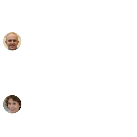
an das gesamte Team von Berger
Umzugsservice für ihren
außergewöhnlichen Service!"
Frederik F.
Umzug in Köln
"Besser hätte ich mir den Umzug von
Köln nach Wien nicht vorstellen können
- DANKE!"
Maria W
Umzug von Köln nach Wien
"Mein Klavier kam in unter 24 Stunden