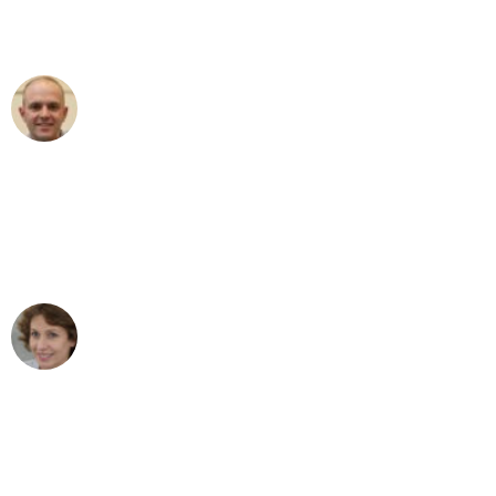
Umzugsservice für ihren
außergewöhnlichen Service!"
Frederik F.
Umzug in Köln
"Besser hätte ich mir den Umzug von
Köln nach Wien nicht vorstellen können
- DANKE!"
Maria W
Umzug von Köln nach Wien
"Mein Klavier kam in unter 24 Stunden
ohne einen Kratzer an - ein
erstklassiger Service!"