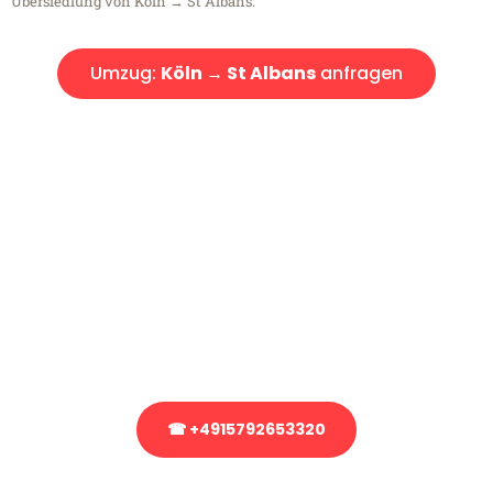
Übersiedlung von Köln → St Albans.
Umzug:
Köln → St Albans
anfragen
Kostenlose Beratung!
Sie haben Fragen?
Sie haben Fragen zu Ihrem Transport oder benötigen eine Beratung
bezüglich Ihres Umzug?
Rufen Sie uns gerne an, unser Team aus Experten freut sich, Ihnen
kostenlos weiterzuhelfen!
☎ +4915792653320
Stattdessen eine unverbindliche Anfrage senden