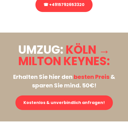
☎ +4915792653320
Stattdessen eine unverbindliche Anfrage senden
UMZUG:
KÖLN →
MILTON KEYNES:
Erhalten Sie hier den
besten Preis
&
sparen Sie mind. 50€!
Kostenlos & unverbindlich anfragen!