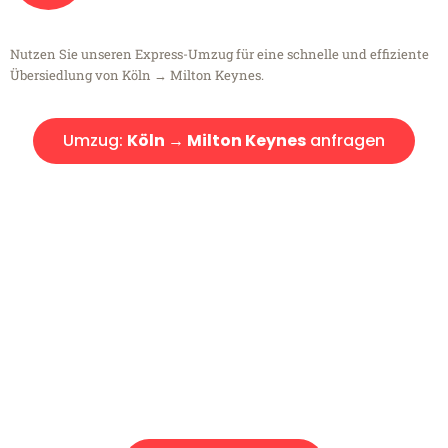
Nutzen Sie unseren Express-Umzug für eine schnelle und effiziente
Übersiedlung von Köln → Milton Keynes.
Umzug:
Köln → Milton Keynes
anfragen
Kostenlose Beratung!
Sie haben Fragen?
Sie haben Fragen zu Ihrem Transport oder benötigen eine Beratung
bezüglich Ihres Umzug?
Rufen Sie uns gerne an, unser Team aus Experten freut sich, Ihnen
kostenlos weiterzuhelfen!