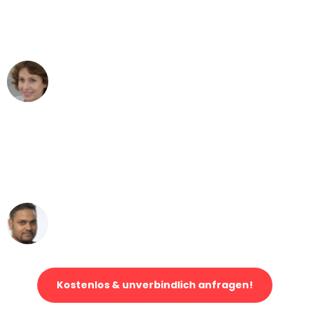
Köln nach Wien nicht vorstellen können
- DANKE!"
Maria W
Umzug von Köln nach Wien
"Mein Klavier kam in unter 24 Stunden
ohne einen Kratzer an - ein
erstklassiger Service!"
Ümit Y.
Klaviertransport in Köln
Kostenlos & unverbindlich anfragen!