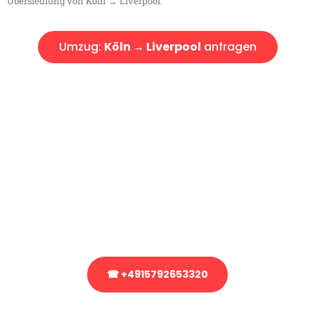
Übersiedlung von Köln → Liverpool.
Umzug:
Köln → Liverpool
anfragen
Kostenlose Beratung!
Sie haben Fragen?
Sie haben Fragen zu Ihrem Transport oder benötigen eine Beratung
bezüglich Ihres Umzug?
Rufen Sie uns gerne an, unser Team aus Experten freut sich, Ihnen
kostenlos weiterzuhelfen!
☎ +4915792653320
Stattdessen eine unverbindliche Anfrage senden