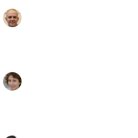
Frederik F.
Umzug in Köln
"Besser hätte ich mir den Umzug von
Köln nach Wien nicht vorstellen können
- DANKE!"
Maria W
Umzug von Köln nach Wien
"Mein Klavier kam in unter 24 Stunden
ohne einen Kratzer an - ein
erstklassiger Service!"