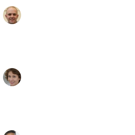
Frederik F.
Umzug in Köln
"Besser hätte ich mir den Umzug von
Köln nach Wien nicht vorstellen können
- DANKE!"
Maria W
Umzug von Köln nach Wien
"Mein Klavier kam in unter 24 Stunden
ohne einen Kratzer an - ein
erstklassiger Service!"