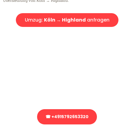
Übersiedlung von Köln → Highland.
Umzug:
Köln → Highland
anfragen
Kostenlose Beratung!
Sie haben Fragen?
Sie haben Fragen zu Ihrem Transport oder benötigen eine Beratung
bezüglich Ihres Umzug?
Rufen Sie uns gerne an, unser Team aus Experten freut sich, Ihnen
kostenlos weiterzuhelfen!
☎ +4915792653320
Stattdessen eine unverbindliche Anfrage senden